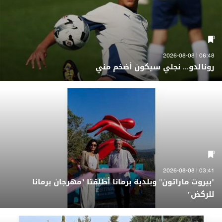
06:48 | 2026-08-08
رونالدو... نجلي سيكون أضخم مني
03:41 | 2026-08-08
"بيروت ماراتون" وبلدية برمانا أطلقتا "مهرجان برمانا
للركض"