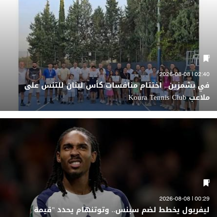
02:40 | 2026-08-08
في بشمزين.. اختتام منافسات كأس لبنان للتنس على
ملاعب Koura Tennis Club
00:29 | 2026-08-08
ليفربول يخطط لضم سبنس.. وتوتنهام يحدد "قيمة