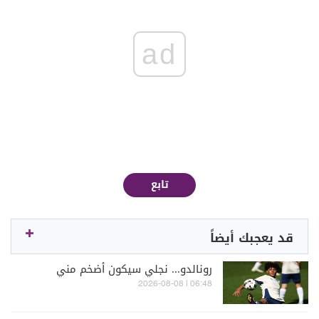
ad
تابع
قد يعجبك أيضاً
رونالدو... نجلي سيكون أضخم مني
06:48 | 2026-08-08