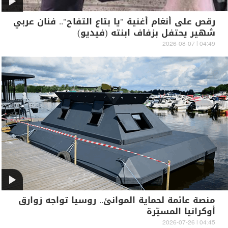
رقص على أنغام أغنية "يا بتاع التفاح".. فنان عربي
شهير يحتفل بزفاف ابنته (فيديو)
04:49 | 2026-08-07
منصة عائمة لحماية الموانئ.. روسيا تواجه زوارق
أوكرانيا المسيّرة
04:45 | 2026-07-26