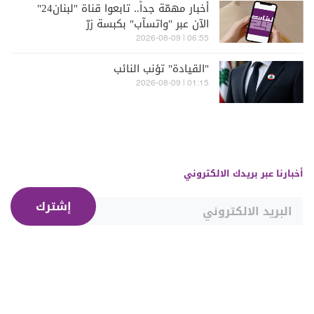
أخبار مهمّة جداً.. تابعوا قناة "لبنان24"
الآن عبر "واتسآب" بكبسة زرّ
06:55 | 2026-08-09
"القيادة" تؤنب النائب
01:15 | 2026-08-09
أخبارنا عبر بريدك الالكتروني
إشترك