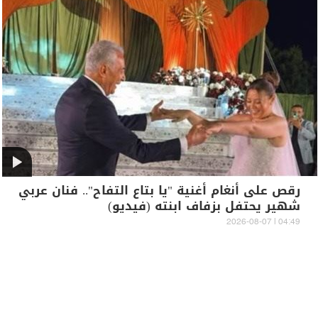
رقص على أنغام أغنية "يا بتاع التفاح".. فنان عربي
شهير يحتفل بزفاف ابنته (فيديو)
04:49 | 2026-08-07