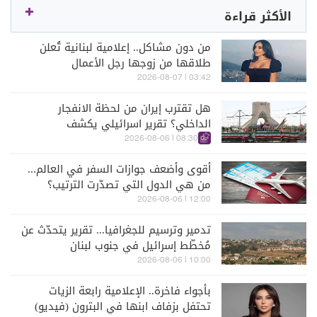
الأكثر قراءة
من دون مشاكل.. إعلامية لبنانية تُعلن
طلاقها من زوجها رجل الأعمال
03:42 | 2026-08-07
هل تقترب إيران من لحظة الانفجار
الداخلي؟ تقرير اسرائيلي يكشف
الكواليس
08:30 | 2026-08-06
أقوى وأضعف جوازات السفر في العالم...
من هي الدول التي تصدّرت الترتيب؟
12:00 | 2026-08-06
تدمير وترسيم للجغرافيا... تقرير يتحدّث عن
مُخطّط إسرائيل في جنوب لبنان
10:00 | 2026-08-06
بأجواء فاخرة.. الإعلامية رابعة الزيات
تحتفل بزفاف ابنها في البترون (فيديو)