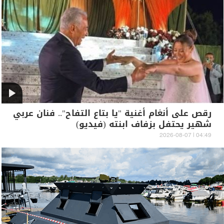
رقص على أنغام أغنية "يا بتاع التفاح".. فنان عربي
شهير يحتفل بزفاف ابنته (فيديو)
04:49 | 2026-08-07