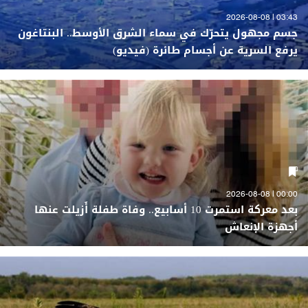
03:43 | 2026-08-08
جسم مجهول يتحرّك في سماء الشرق الأوسط.. البنتاغون
يرفع السرية عن أجسام طائرة (فيديو)
00:00 | 2026-08-08
بعد معركة استمرت 10 أسابيع.. وفاة طفلة أُزيلت عنها
أجهزة الإنعاش