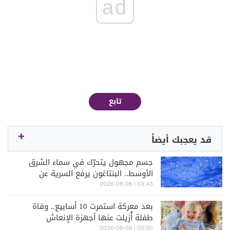
ad
تابع
قد يعجبك أيضاً
جسم مجهول يتحرّك في سماء الشرق
الأوسط.. البنتاغون يرفع السرية عن
أجسام طائرة (فيديو)
03:43 | 2026-08-08
بعد معركة استمرت 10 أسابيع.. وفاة
طفلة أُزيلت عنها أجهزة الإنعاش
00:00 | 2026-08-08