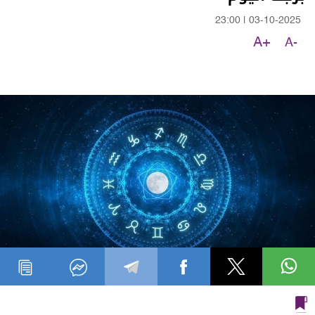
23:00
|
03-10-2025
A+
A-