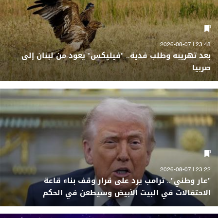
23:48 | 2026-08-07
بعد تهريبه وطلب فدية.. "فيليكس" يعود من لبنان إلى
صربيا
23:22 | 2026-08-07
"عار وطني".. ترامب يرد على قرار وقف بناء قاعة
الاحتفالات في البيت الأبيض وسيطعن في الحكم