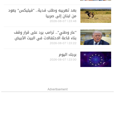
بعد تهريبه وطلب فدية.. "فيليكس" يعود
من لبنان إلى صربيا
23:48 | 2026-08-07
"عار وطني".. ترامب يرد على قرار وقف
بناء قاعة الاحتفالات في البيت الأبيض
وسيطعن في الحكم
23:22 | 2026-08-07
برجك اليوم
23:00 | 2026-08-07
Advertisement