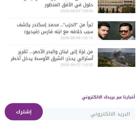
حلول في الأفق المنظور
09:00 | 2026-08-07
تبرأ من "الحزب".. محمد إسكندر يكشف
سبب خلافه مع ابنه فارس (فيديو)
02:10 | 2026-08-08
من غزة إلى لبنان والبحر الأحمر... تقرير
أسترالي يحذر: الشرق الأوسط يدخل أخطر
مراحله
16:00 | 2026-08-07
أخبارنا عبر بريدك الالكتروني
إشترك