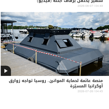
شهير يحتفل بزفاف ابنته (فيديو)
04:49 | 2026-08-07
منصة عائمة لحماية الموانئ.. روسيا تواجه زوارق
أوكرانيا المسيّرة
04:45 | 2026-07-26