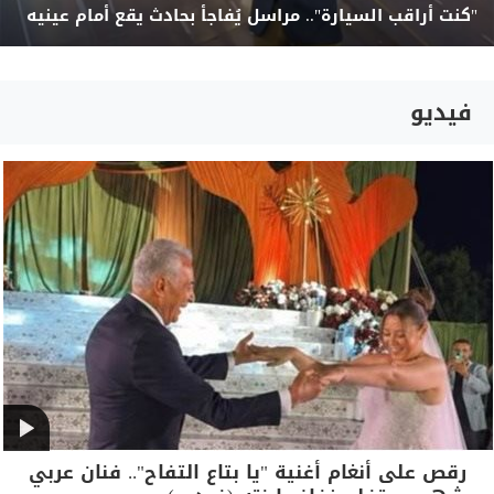
"كنت أراقب السيارة".. مراسل يُفاجأ بحادث يقع أمام عينيه
فيديو
رقص على أنغام أغنية "يا بتاع التفاح".. فنان عربي