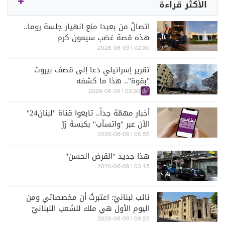
الأكثر قراءة
اتصالٌ من بعبدا منع انهيار جلسة روما..
هذه قصة غضب سيمون كرم
02:30 | 2026-08-09
تقرير إسرائيلي دعا إلى قصف بيروت
"بقوة".. هذا ما كشفه
03:30 | 2026-08-09
أخبار مهمّة جداً.. تابعوا قناة "لبنان24"
الآن عبر "واتسآب" بكبسة زرّ
06:55 | 2026-08-09
هذا جديد "القرض الحسن"
03:15 | 2026-08-09
نائب لبنانيّ: اعتبرتُ أن مخصصاتي ومن
اليوم الأول هي ملك للشعب اللبنانيّ
09:23 | 2026-08-09