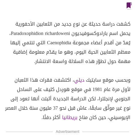
كشفت دراسة حديثة عن نوع جديد من الثعابين الأحفورية
يحمل اسم بارادوكسوفيديون Paradoxophidion richardoweni،
يُعدّ من أقدم أعضاء مجموعة Caenophidia التي تنتمي إليها
معظم الثعابين الحية اليوم، وهو ما يقدّم معلومة إضافية
مهمة حول تطوّر هذه السلالة واسعة الانتشار.
وبحسب موقع سايتيك
ديلي
، اكتشفت فقرات هذا الثعبان
لأول مرة عام 1981 في موقع هوردل كليف على الساحل
الجنوبي لإنجلترا، لكن الدراسة الجديدة أثبتت أنها تعود إلى
نوع غير موثّق سابقًا، عاش قبل نحو 37 مليون سنة خلال العصر
الإيوسيني، حين كان مناخ
بريطانيا
أكثر دفئًا.
Advertisement