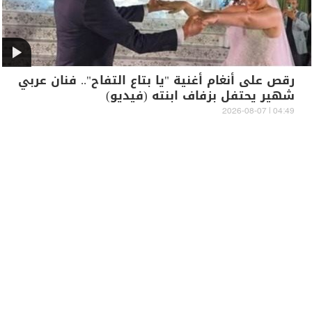
رقص على أنغام أغنية "يا بتاع التفاح".. فنان عربي
شهير يحتفل بزفاف ابنته (فيديو)
04:49 | 2026-08-07