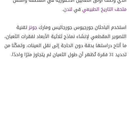
الذي وصف أولى الثعابين الأحفورية في المنطقة وأسّس
متحف التاريخ الطبيعي
في
لندن
.
استخدم الباحثان جورجيوس جورجاليس ومارك
جونز
تقنية
التصوير المقطعي لإنشاء نماذج ثلاثية الأبعاد لفقرات الثعبان،
ما أتاح دراستها بدقة دون الحاجة إلى نقل العينات. وتمكّنا من
تحديد 31 فقرة تُظهر أن طول الثعبان لم يتجاوز مترًا واحدًا.