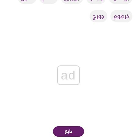
خرطوم
جورج
ad
تابع