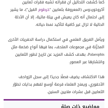
كما كشفت التحاليل أن فقراته تشبه فقرات ثعابين
أكروخوردوس (المعروفة بثعابين "
خرطوم
الفيل")، ما يشير
إلى احتمال أنه كان يعيش في بيئة مائية، إلا أن الأدلة
الحالية لا تزال غير كافية لتأكيد نمط حياته.
ويأمل الفريق العلمي في استكمال دراسة الحفريات الأخرى
المخزّنة في مجموعات المتحف، بما فيها أنواع ضخمة مثل
Palaeophis، بهدف كشف المزيد عن تاريخ تطور الثعابين
وانتشارها عبر العصور.
هذا الاكتشاف يضيف فصلًا جديدًا إلى سجل الزواحف
الأحفوري، ويمنح العلماء فرصة أوسع لفهم بدايات تطوّر
الثعابين قبل عشرات ملايين السنين.
مواضيع ذات صلة