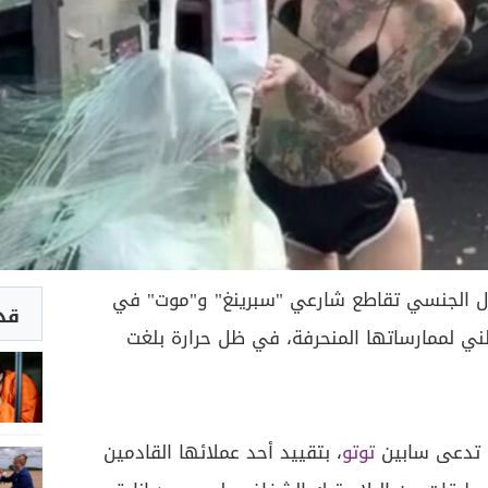
لال الجنسي تقاطع شارعي "سبرينغ" و"موت" في
قد 
ني لممارساتها المنحرفة، في ظل حرارة بلغت
ي تدعى سابين
توتو
، بتقييد أحد عملائها القادمين