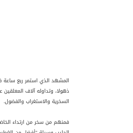
المشهد الذي استمر ربع ساعة فق
ذهولا، وتداوله آلاف المعلقين 
السخرية والاستغراب والفضول.
فمنهم من سخر من ارتداء الخاضع
الحليب وسيلة "أفضل من الغطس ف