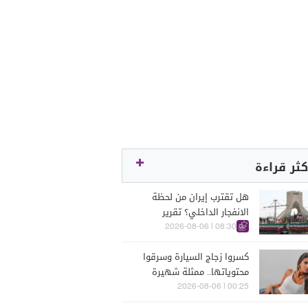
كثر قراءة
هل تقترب إيران من لحظة
الانفجار الداخلي؟ تقرير
اسرائيلي يكشف الكواليس
08:30 | 2026-08-06
كسروا زجاج السيارة وسرقوا
محتوياتها.. ممثلة شهيرة
تتعرّض للسرقة في الرملة
00:25 | 2026-08-06
البيضاء (فيديو)