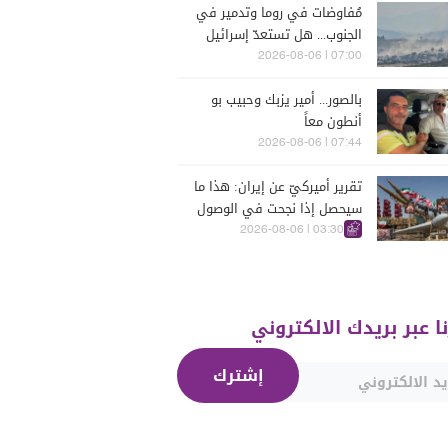
مُفاوضات في روما وتدمير في
الجنوب... هل تستعدّ إسرائيل
للحرب؟
07:00 | 2026-08-06
بالصور... أمير يزبك وحبيب بو
أنطون معاً
07:44 | 2026-08-06
تقرير أميركيّ عن إيران: هذا ما
سيحصل إذا نجحت في الوصول
إلى هذه الدولة الآسيويّة
03:30 | 2026-08-06
نا عبر بريدك الالكتروني
إشترك