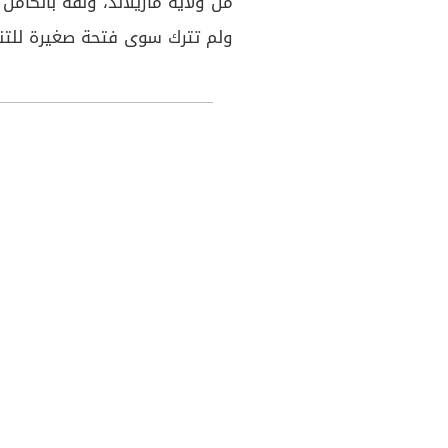
من ولاية ماريلاند، ولفه بالكام
ولم تترك سوى فتحة صغيرة للت