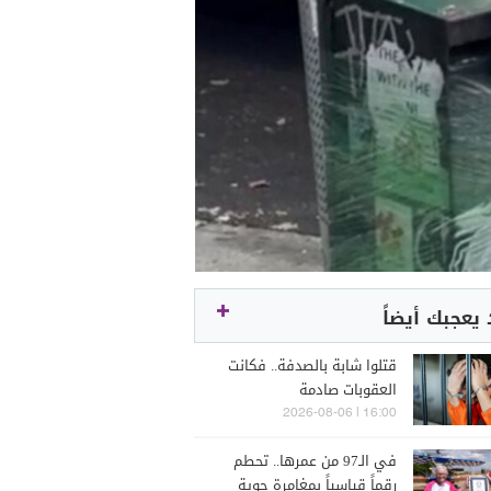
يعجبك أيضاً
قتلوا شابة بالصدفة.. فكانت
العقوبات صادمة
16:00 | 2026-08-06
في الـ97 من عمرها.. تحطم
رقماً قياسياً بمغامرة جوية