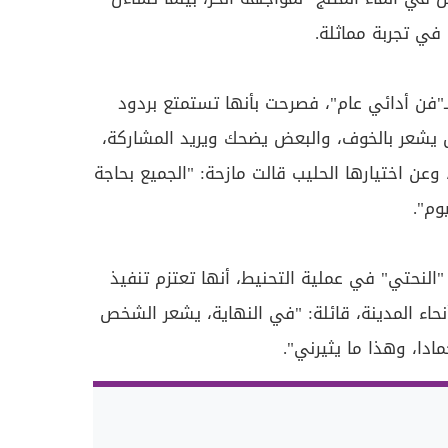
في تجربة مماثلة.
ـ"فن أدائي عام"، فصرحت بأنها تستمتع بردود
 يشعر بالخوف، والبعض يضحك ويريد المشاركة،
وعن اختيارها الحليب قالت مازحة: "الجميع بحاجة
وم".
النحتي" في عملية التحنيط، أنها تعتزم تنفيذ
نحاء المدينة، قائلة: "في النهاية، يشعر الشخص
ادا، وهذا ما يثيرني".