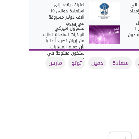
راني:
اعتراف يقود إلى
مداد
استعادة حوالى 10
آلاف دولار مسروقة
ء
في بيروت
الذهب يتراجع دون 4
مسؤول أميركي:
ة دون
الولايات المتحدة تطلب
من إيران تصريحاً علنياً
بأن جميع المسارات
ستكون مفتوحة في
هرمز
سعادة
دمين
توتو
مارس