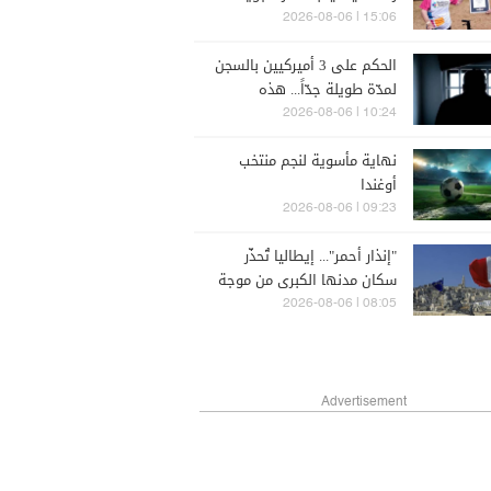
(فيديو)
15:06 | 2026-08-06
الحكم على 3 أميركيين بالسجن
لمدّة طويلة جدّاً... هذه
تهمتهم
10:24 | 2026-08-06
نهاية مأسوية لنجم منتخب
أوغندا
09:23 | 2026-08-06
"إنذار أحمر"... إيطاليا تُحذّر
سكان مدنها الكبرى من موجة
الحرّ
08:05 | 2026-08-06
Advertisement