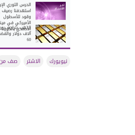
الحرس الثوري الإي
استهدفنا رصيف إ
وقود للأسطول
الأميركي في مينا
الأحمدي بالكويت
آلاف دولار والفض
60
نيويورك
الاشتر
صف من