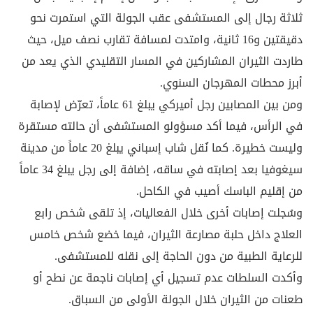
ثلاثة رجال إلى المستشفى عقب الجولة التي استمرت نحو
دقيقتين و16 ثانية، وامتدت لمسافة تقارب نصف ميل، حيث
طاردت الثيران المشاركين في المسار التقليدي الذي يعد من
أبرز محطات المهرجان السنوي.
ومن بين المصابين رجل أميركي يبلغ 61 عاماً، تعرّض لإصابة
في الرأس، فيما أكد مسؤولو المستشفى أن حالته مستقرة
وليست خطيرة. كما نُقل شاب إسباني يبلغ 20 عاماً من مدينة
سيغوفيا بعد إصابته في ساقه، إضافة إلى رجل يبلغ 34 عاماً
من إقليم الباسك أصيب في الكاحل.
وسُجلت إصابات أخرى خلال الفعاليات، إذ تلقى شخص رابع
العلاج داخل حلبة مصارعة الثيران، فيما خضع شخص خامس
للرعاية الطبية من دون الحاجة إلى نقله للمستشفى.
وأكدت السلطات عدم تسجيل أي إصابات ناجمة عن نطح أو
طعنات من الثيران خلال الجولة الأولى من السباق.