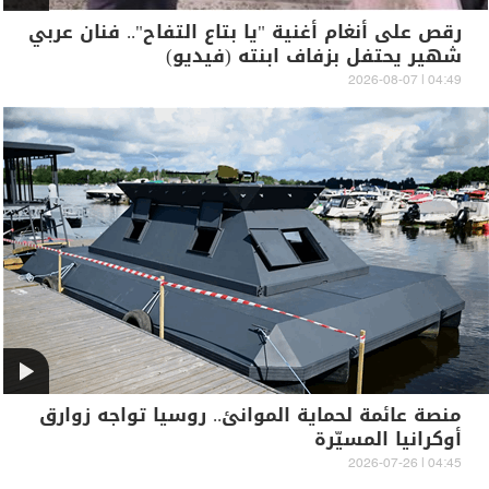
رقص على أنغام أغنية "يا بتاع التفاح".. فنان عربي
شهير يحتفل بزفاف ابنته (فيديو)
04:49 | 2026-08-07
منصة عائمة لحماية الموانئ.. روسيا تواجه زوارق
أوكرانيا المسيّرة
04:45 | 2026-07-26