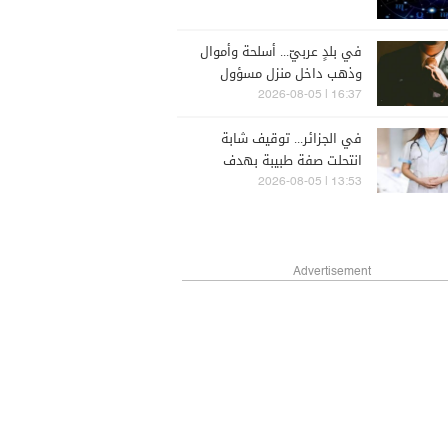
في بلدٍ عربيّ... أسلحة وأموال
وذهب داخل منزل مسؤول
سابق
16:37 | 2026-08-05
في الجزائر... توقيف شابة
انتحلت صفة طبيبة بهدف
القيام بأعمال نصب وإحتيال
13:53 | 2026-08-05
Advertisement