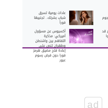
عادات يومية تسرق
جوم
شباب بشرتك.. تجنبيها
فوراً
 قد
أكسيوس عن مسؤول
ا
أميركي: مذكرة
التفاهم بين واشنطن
وطهران تنص على
إعادة فتح مضيق هرمز
فورا دون فرض رسوم
عبور
ad