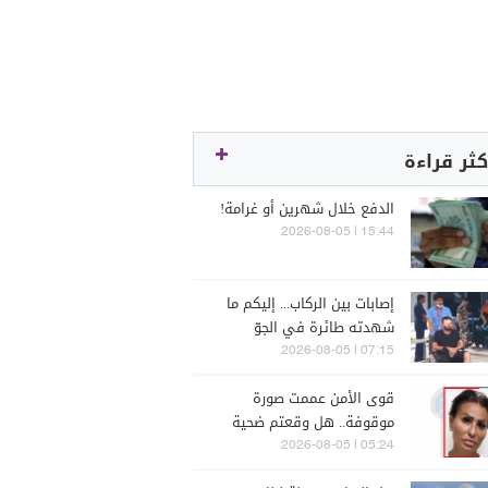
كثر قراءة
الدفع خلال شهرين أو غرامة!
15:44 | 2026-08-05
إصابات بين الركاب... إليكم ما
شهدته طائرة في الجوّ
07:15 | 2026-08-05
قوى الأمن عممت صورة
موقوفة.. هل وقعتم ضحية
أعمالها؟
05:24 | 2026-08-05