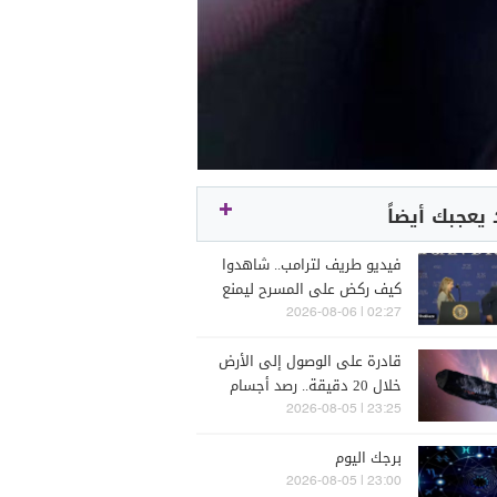
يعجبك أيضاً
فيديو طريف لترامب.. شاهدوا
كيف ركض على المسرح ليمنع
سقوط طفل
02:27 | 2026-08-06
قادرة على الوصول إلى الأرض
خلال 20 دقيقة.. رصد أجسام
غامضة قرب القمر!
23:25 | 2026-08-05
برجك اليوم
23:00 | 2026-08-05