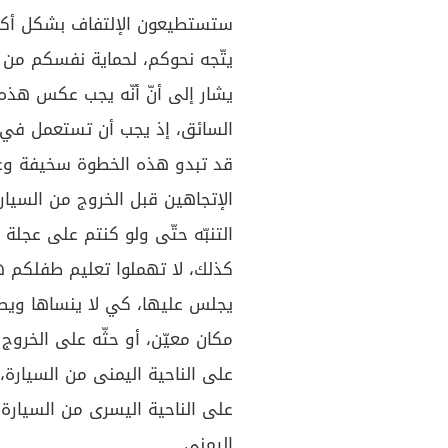
ستستطيعون الإلتفاف بشكل أكبر 
يتّجه نحوكم، لحماية نفسكم من 
يشار إلى أنّ أنّه يجب عكس هذه
السائق، إذ يجب أن تستعمل في تل
قد تبدو هذه الخطوة سخيفة وغير ض
الإتجاهين قبل الخروج من السيار
التنبّه حتّى ولو كنتم على عجلة
كذلك، لا تهملوا تعليم طفلكم هذ
يجلس عليها، كي لا ينساها ويصاب
مكان معيّن، أو حثّه على الخروج 
على الناحية اليمنى من السيارة، 
على الناحية اليسرى من السيارة
اليمنى.