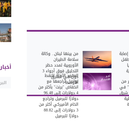
إصابة
من بينها لبنان.. وكالة
طفل
سلامة الطيران
الأوروبية تمدد حظر
أخبار
ة
التحليق فوق أجواء 3
العقود الآجلة للنفط
دول في الشرق
ر من
تواصل تراجعها مع
الأوسط
لا" في
انخفاض "برنت" بأكثر من
 شرق
4 دولارات إلى 96.48
ية
دولارًا للبرميل وتراجع
الخام الأميركي أكثر من
3 دولارات إلى 88.82
دولارًا للبرميل