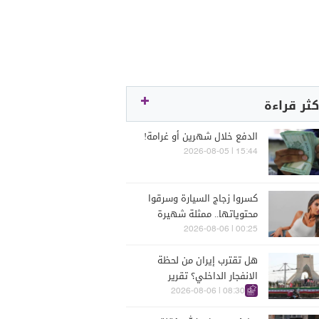
كثر قراءة
الدفع خلال شهرين أو غرامة!
15:44 | 2026-08-05
كسروا زجاج السيارة وسرقوا
محتوياتها.. ممثلة شهيرة
تتعرّض للسرقة في الرملة
00:25 | 2026-08-06
البيضاء (فيديو)
هل تقترب إيران من لحظة
الانفجار الداخلي؟ تقرير
اسرائيلي يكشف الكواليس
08:30 | 2026-08-06