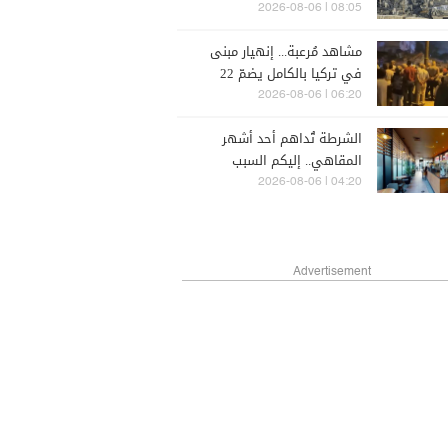
الحرّ
08:05 | 2026-08-06
مشاهد مُرعبة... إنهيار مبنى
في تركيا بالكامل يضمّ 22
شقة سكنيّة
06:20 | 2026-08-06
الشرطة تُداهم أحد أشهر
المقاهي.. إليكم السبب
04:20 | 2026-08-06
Advertisement