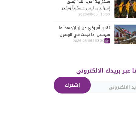
سلاحٌ بيدّ "حزب الله" يُقلق
إسرائيل.. ليس عسكرياً ويخصّ
الجنوب
15:00 | 2026-08-05
تقرير أميركيّ عن إيران: هذا ما
سيحصل إذا نجحت في الوصول
إلى هذه الدولة الآسيويّة
03:30 | 2026-08-06
نا عبر بريدك الالكتروني
إشترك