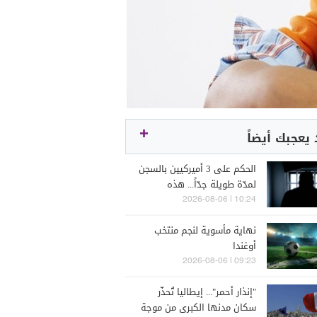
يعجبك أيضاً
الحكم على 3 أميركيين بالسجن
لمدّة طويلة جدّاً... هذه
تهمتهم
10:24 | 2026-08-06
نهاية مأسوية لنجم منتخب
أوغندا
09:23 | 2026-08-06
"إنذار أحمر"... إيطاليا تُحذّر
سكان مدنها الكبرى من موجة