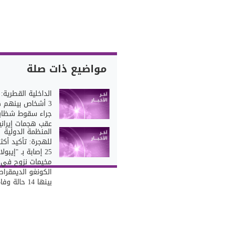
مواضيع ذات صلة
الداخلية القطرية: 
3 أشخاص بينهم 
جراء سقوط شظايا
عقب هجمات إيراني
المنظمة الدولية
للهجرة: تأكيد أكث
25 إصابة بـ "إيبو
مخيمات نزوح في
الكونغو الديمقراط
بينها 14 حالة وفاة