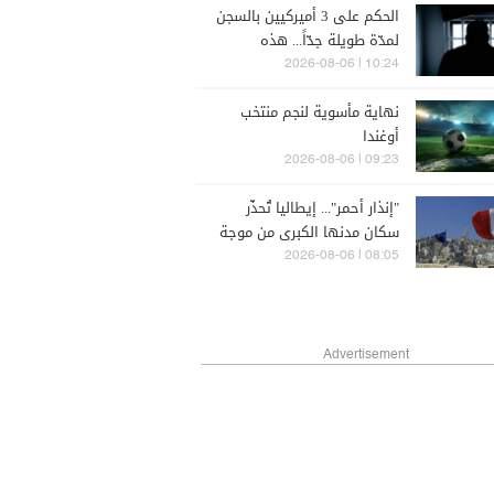
الحكم على 3 أميركيين بالسجن
لمدّة طويلة جدّاً... هذه
تهمتهم
10:24 | 2026-08-06
نهاية مأسوية لنجم منتخب
أوغندا
09:23 | 2026-08-06
"إنذار أحمر"... إيطاليا تُحذّر
سكان مدنها الكبرى من موجة
الحرّ
08:05 | 2026-08-06
Advertisement