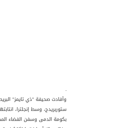
.
وأفادت صحيفة "ذي تايمز" البريط
ستوربريدج، وسط إنجلترا، انتابته
بكومة الدمى وسفن الفضاء المص