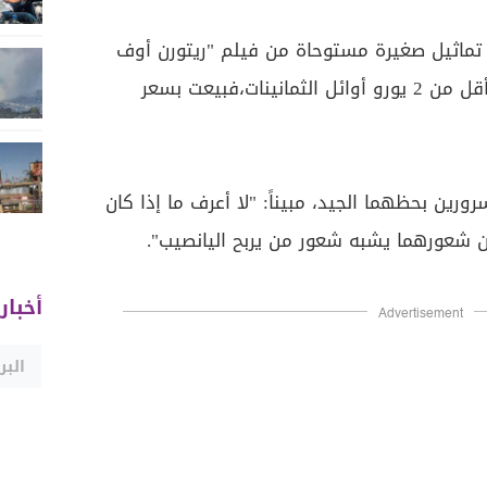
ة تماثيل صغيرة مستوحاة من فيلم "ريتورن أوف
ذي جيداي"، والتي تم شراؤها بأقل من 2 يورو أوائل الثمانينات،فبيعت بسعر
رين بحظهما الجيد، مبيناً: "لا أعرف ما إذا كان
ن شعورهما يشبه شعور من يربح اليانصيب
".
أخبار
Advertisement