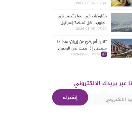
07:44 | 2026-08-06
مُفاوضات في روما وتدمير في
الجنوب... هل تستعدّ إسرائيل
للحرب؟
07:00 | 2026-08-06
تقرير أميركيّ عن إيران: هذا ما
سيحصل إذا نجحت في الوصول
إلى هذه الدولة الآسيويّة
03:30 | 2026-08-06
نا عبر بريدك الالكتروني
إشترك