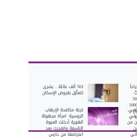
احاً
لـ50 ألف عائلة... بشرى
ّ
تتعلّق بقروض الإسكان
بقروض الاسكان لـ50
ف عائلة ويمنح 1000
المي:
لجنة مكافحة الإرهاب
ول
ي في
الروسية: امرأة مجهولة
ون من
الهوية أدخلت العبوة
ن
الناسفة وانفجرت بعد
ائي
اعتراضها من حارس