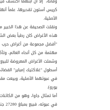
وفاته، إلا أن ابنهما اكتشف قيم
كريس أستون تقديرها، علماً أنها
الأصلية
.
ونقلت الصحيفة عن هذا الخبير من
هذه الأغراض كان رطباً بعض الشيء
"أفضل مجموعة من أغراض حرب ال
مهتمة من كل أنحاء العالم، وتأك
وشملت الأغراض المعروضة للبيع 
أسطول "غلاكتيك إمباير" الفضائ
يورو)
.
أما تمثال جاوا، وهو من الكائنا