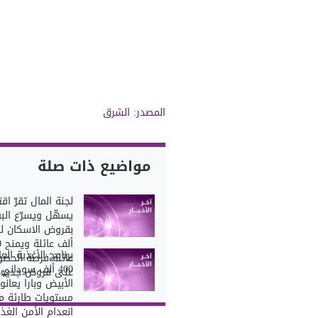
المصدر: الشرق
مواضيع ذات صلة
لجنة المال تقرّ اقتر
يسهّل ويسرّع البت
أل
برنامج الأغذية الع
عائلة فرصة الحص
400 ألف سودان
على قروض جديدة
الأبيض وبارا يعان
مستويات طارئة م
انعدام الأمن الغذ