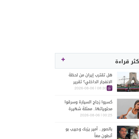
كثر قراءة
هل تقترب إيران من لحظة
الانفجار الداخلي؟ تقرير
اسرائيلي يكشف الكواليس
08:30 | 2026-08-06
كسروا زجاج السيارة وسرقوا
محتوياتها.. ممثلة شهيرة
تتعرّض للسرقة في الرملة
00:25 | 2026-08-06
البيضاء (فيديو)
بالصور... أمير يزبك وحبيب بو
أنطون معاً