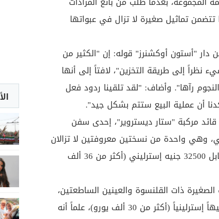
ة المجموعة، بعدما طلب من بائع المزادات
 تتضمن تماثيل صغيرة لا تزال في عبواتها
 دار "أستون أوكشنرز" قوله: إن "الكثير من
 نظراً إلى طريقة التخزين"، لافتاً إلى أنها
نجوم رآها
".
وأضاف: "لقد تلقينا ردود فعل
الأ
دنا أن عملية البيع ستتم بشكل جيد
".
قائد مركبة "ستار ديستروير"، إحدى سفن
ي، وهي واحدة من نسختين معروفتين لا تزالان
في عبوتهما الأصلية، وبيعت مقابل 32500 جنيه إسترليني (أكثر من 36 ألف
ت الصغيرة ذات القلنسوة والعينين الساطعتين،
في عبوته، فبيع بمبلغ 27280 جنيهاً إسترلينياً (أكثر من 30 ألف يورو)، علماً أنه