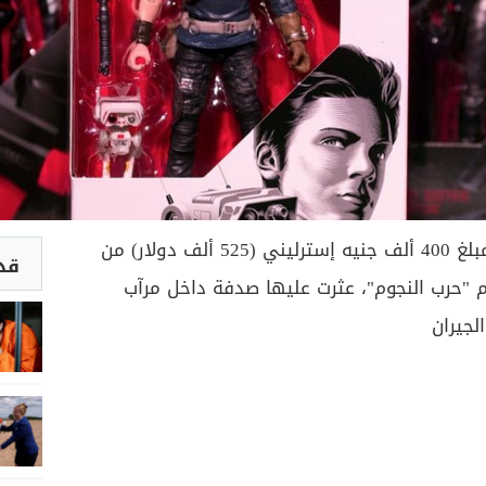
حققت عائلة بريطانية محظوظة مبلغ 400 ألف جنيه إسترليني (525 ألف دولار) من
قد 
"حرب النجوم"، عثرت عليها صدفة داخل مرآب
لجيران