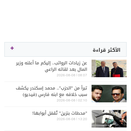
الأكثر قراءة
عن زيادات الرواتب.. إليكم ما أعلنه وزير
المال بعد لقائه الراعي
08:07 | 2026-08-08
تبرأ من "الحزب".. محمد إسكندر يكشف
سبب خلافه مع ابنه فارس (فيديو)
02:10 | 2026-08-08
"محطات بنزين" تُقفل أبوابها!
13:20 | 2026-08-08