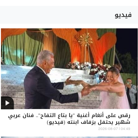
فيديو
رقص على أنغام أغنية "يا بتاع التفاح".. فنان عربي
شهير يحتفل بزفاف ابنته (فيديو)
04:49 | 2026-08-07