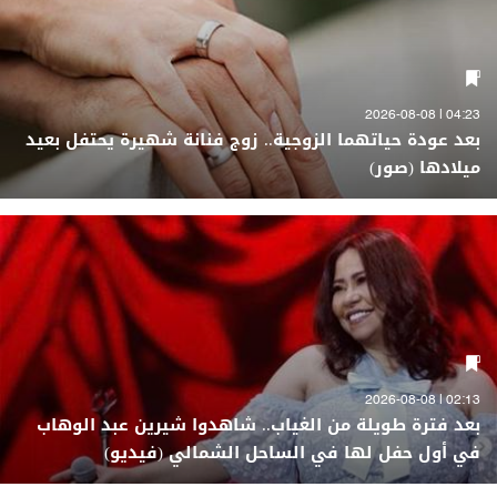
04:23 | 2026-08-08
بعد عودة حياتهما الزوجية.. زوج فنانة شهيرة يحتفل بعيد
ميلادها (صور)
02:13 | 2026-08-08
بعد فترة طويلة من الغياب.. شاهدوا شيرين عبد الوهاب
في أول حفل لها في الساحل الشمالي (فيديو)