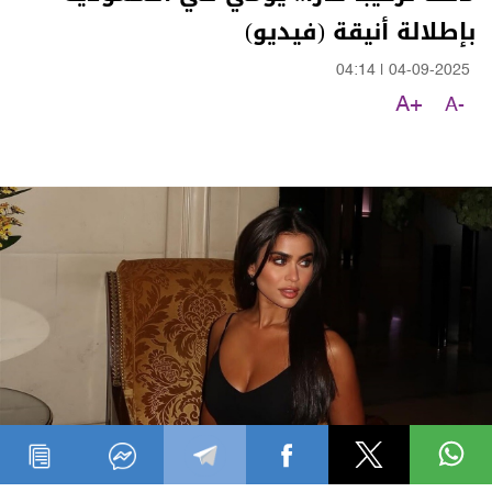
بإطلالة أنيقة (فيديو)
04:14
|
04-09-2025
A+
A-