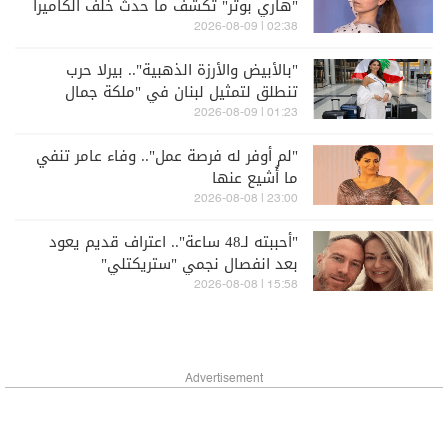
"هاري بوتر" تكشف ما حدث خلف الكاميرا
02:38 | 2026-08-09
"بالأبيض والأرزة الذهبية".. بيرلا حرب
تنطلق لتمثيل لبنان في "ملكة جمال
العالم" (صور)
01:23 | 2026-08-09
"لم أوفر له فرصة عمل".. وفاء عامر تنفي
ما أُشيع عنها
23:00 | 2026-08-08
"أحببته لـ48 ساعة".. اعتراف قديم يعود
بعد انفصال نجمي "ستريكتلي"
15:58 | 2026-08-08
Advertisement