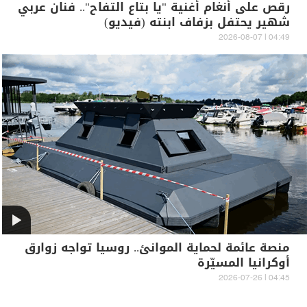
رقص على أنغام أغنية "يا بتاع التفاح".. فنان عربي
شهير يحتفل بزفاف ابنته (فيديو)
04:49 | 2026-08-07
منصة عائمة لحماية الموانئ.. روسيا تواجه زوارق
أوكرانيا المسيّرة
04:45 | 2026-07-26