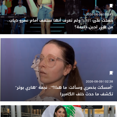
03:41 | 2026-08-09
حصلت على 101% ولم تعرف أنها ستقف أمام عمرو دياب..
من هي لجين خليفة؟
02:38 | 2026-08-09
"أمسكت بخصري وسألت: ما هذا؟".. نجمة "هاري بوتر"
تكشف ما حدث خلف الكاميرا