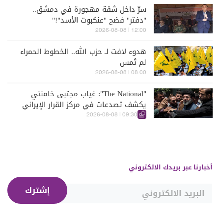
سرّ داخل شقة مهجورة في دمشق..
"دفتر" فضح "عنكبوت الأسد"!"
12:00 | 2026-08-08
هدوء لافت لـ حزب الله.. الخطوط الحمراء
لم تُمس
08:00 | 2026-08-08
"The National": غياب مجتبى خامنئي
يكشف تصدعات في مركز القرار الإيراني
09:30 | 2026-08-08
أخبارنا عبر بريدك الالكتروني
إشترك