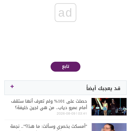
ad
تابع
قد يعجبك أيضاً
حصلت على 101% ولم تعرف أنها ستقف
أمام عمرو دياب.. من هي لجين خليفة؟
03:41 | 2026-08-09
"أمسكت بخصري وسألت: ما هذا؟".. نجمة