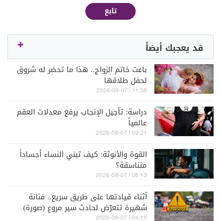
تابع
قد يعجبك أيضاً
باعت خاتم الزواج.. هذا ما تحضر له شروق
لحفل طلاقها
11:58 | 2026-08-07
دراسة: تأجيل الإنجاب يرفع معدلات العقم
عالمياً
09:21 | 2026-08-07
القوة والأنوثة: كيف تبني النساء أجساداً
متناسقة؟
08:13 | 2026-08-07
أثناء قيادتها على طريق سريع.. فنانة
شهيرة تتعرّض لحادث سير مروع (صورة)
04:15 | 2026-08-07