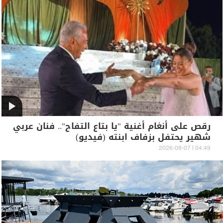
رقص على أنغام أغنية "يا بتاع التفاح".. فنان عربي
شهير يحتفل بزفاف ابنته (فيديو)
04:49 | 2026-08-07