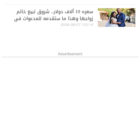
سعره 10 آلاف دولار.. شروق تبيع خاتم
زواجها وهذا ما ستقدمه للمدعوات في
حفل طلاقها (فيديو)
02:14 | 2026-08-07
Advertisement