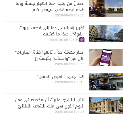
اتصالٌ من بعبدا منع انهيار جلسة روما..
هذه قصة غضب سيمون كرم
02:30 | 2026-08-09
تقرير إسرائيلي دعا إلى قصف بيروت
"بقوة".. هذا ما كشفه
03:30 | 2026-08-09
أخبار مهمّة جداً.. تابعوا قناة "لبنان24"
الآن عبر "واتسآب" بكبسة زرّ
06:55 | 2026-08-09
هذا جديد "القرض الحسن"
03:15 | 2026-08-09
نائب لبنانيّ: اعتبرتُ أن مخصصاتي ومن
اليوم الأول هي ملك للشعب اللبنانيّ
09:23 | 2026-08-09