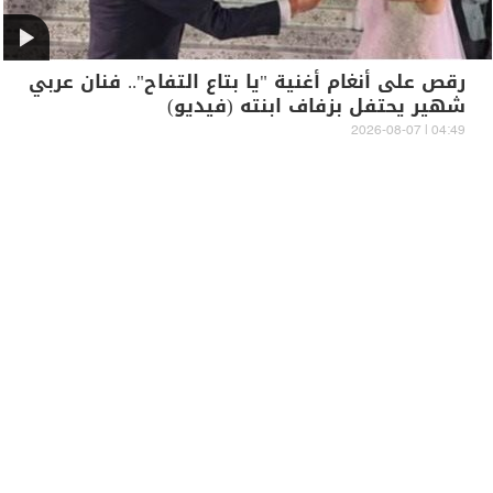
رقص على أنغام أغنية "يا بتاع التفاح".. فنان عربي
شهير يحتفل بزفاف ابنته (فيديو)
04:49 | 2026-08-07