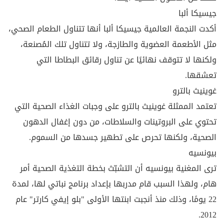
جيسيكا ألبا
أكدت النجمة العالمية جيسيكا ألبا أنها تتناول الطعام الصحي،
مثل الأطعمة العضوية والطازجة، ولا تتناول تلك المُصنعة،
ولكنها لا تتوقف نهائيًا عن تناول رقائق البطاطا التي
تعشقها.
غوينيث بالترو
تعتمد الممثلة غوينيث بالترو على وجبات الغذاء الصحية التي
تحتوي على البروتينات والسلاطات، من دون إغفال الدهون
الصحية، ولكنها تحرص على تطهير جسدها من السموم.
بيونسيه
ترى المغنية بيونسيه أن التشبّث بخطة التغذية الصحية أمر
هام، ولهذا السبب قام مدربها بإعداد برنامج نباتي لها، لمدة
22 يومًا، وذلك منذ أنجبت ابنتها الأولى "بلو إيفي كارتر" عام
2012.