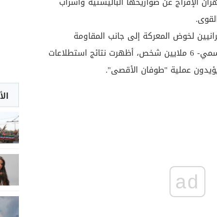
ن الإفراج عن صواريخها الباليستية وأسراب
لقوى.
يرانيين لخوض المعركة إلى جانب المقاومة
الفلسطينية -وفقا للتلفزيون الرسمي- 6 ملايين شخص، أظهرت نتائج استطلاعات
الأ
ad