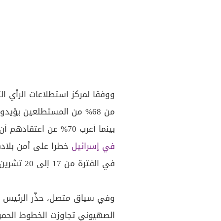
ووفقا لمركز استطلاعات الرأي الت
من 68% من المستطلعين يؤيدون دعم طهران للفلسطينيين بمواجهة
بينما أعرب 70% عن اعتقادهم أن إسرائيل عدوة لبلادهم، و64% يرون
في إسرائيل
خطرا على أمن بلاد
في الفترة من 17 إلى 20 تشرين الأول الجاري.
وفي سياق متصل، حذّر الرئيس ال
الصهيوني تجاوزت الخطوط الحمراء