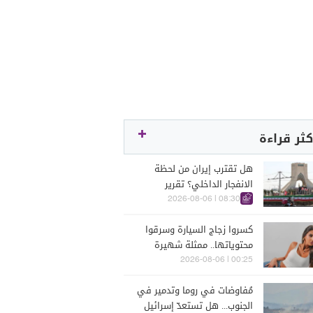
كثر قراءة
هل تقترب إيران من لحظة
الانفجار الداخلي؟ تقرير
اسرائيلي يكشف الكواليس
08:30 | 2026-08-06
كسروا زجاج السيارة وسرقوا
محتوياتها.. ممثلة شهيرة
تتعرّض للسرقة في الرملة
00:25 | 2026-08-06
البيضاء (فيديو)
مُفاوضات في روما وتدمير في
الجنوب... هل تستعدّ إسرائيل