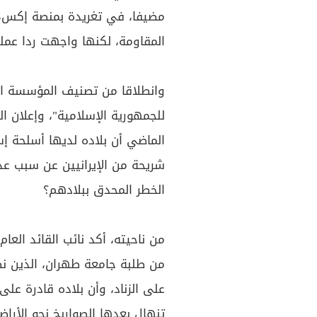
مضيفا، في تغريدة بمنصة إكس،
المقاومة، لكنها واجهت ردا عملي
وانطلاقا من تصنيف المؤسسة ا
للجمهورية الإسلامية"، وإعلان ا
الماضي أن بلاده لديها أسلحة إ
شريحة من الإيرانيين عن سبب عدم
الخطر المحدق ببلادهم؟
من ناحيته، أكد نائب القائد الع
من طلبة جامعة طهران، الذين نظ
على الزناد، وأن بلاده قادرة عل
تنهال بعدها الصواريخ نحو الأراض