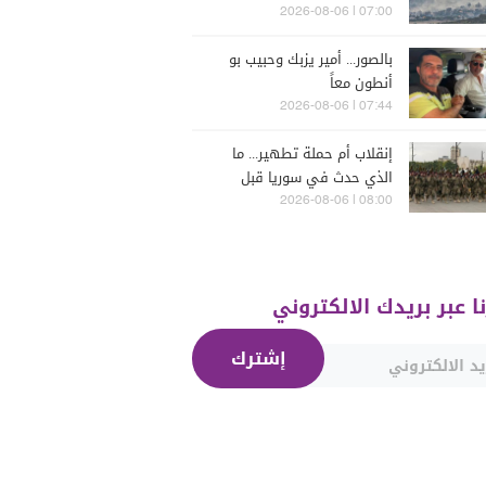
للحرب؟
07:00 | 2026-08-06
بالصور... أمير يزبك وحبيب بو
أنطون معاً
07:44 | 2026-08-06
إنقلاب أم حملة تطهير... ما
الذي حدث في سوريا قبل
يومين؟
08:00 | 2026-08-06
نا عبر بريدك الالكتروني
إشترك