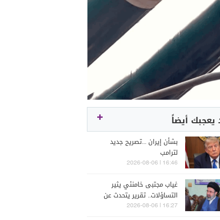
يعجبك أيضاً
بشأن إيران ...تصريح جديد
لترامب
16:46 | 2026-08-06
غياب مجتبى خامنئي يثير
التساؤلات.. تقرير يتحدث عن
تدهور صحته
16:27 | 2026-08-06