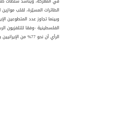
في المعركة، ويناشد سلطات طهرا
الطائرات المسيّرة، لقلب موازين ا
وبينما تجاوز عدد المتطوعين الإ
الرأي أن نحو 77% من الإيرانيين يؤيدون عملية "طوفان الأقصى".