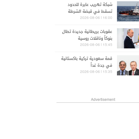
شبكة تهريب عابرة للحدود
تسقط في قبضة الشرطة
الإيطالية
16:00 | 2026-08-06
عقوبات بريطانية جديدة تطال
بنوكاً وناقلات روسية
15:45 | 2026-08-06
قمة سعودية تركية باكستانية
في جدة غداً
15:35 | 2026-08-06
Advertisement