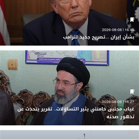
16:46 | 2026-08-06
بشأن إيران ...تصريح جديد لترامب
16:27 | 2026-08-06
غياب مجتبى خامنئي يثير التساؤلات.. تقرير يتحدث عن
تدهور صحته