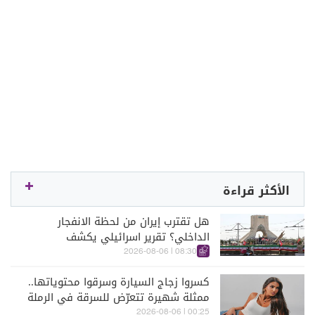
الأكثر قراءة
هل تقترب إيران من لحظة الانفجار
الداخلي؟ تقرير اسرائيلي يكشف
الكواليس
08:30 | 2026-08-06
كسروا زجاج السيارة وسرقوا محتوياتها..
ممثلة شهيرة تتعرّض للسرقة في الرملة
البيضاء (فيديو)
00:25 | 2026-08-06