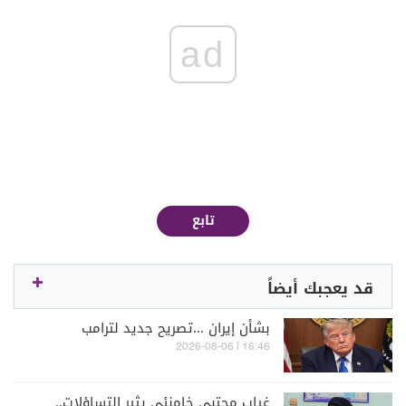
ad
تابع
قد يعجبك أيضاً
بشأن إيران ...تصريح جديد لترامب
16:46 | 2026-08-06
غياب مجتبى خامنئي يثير التساؤلات..