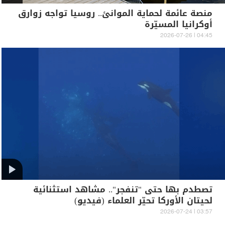
منصة عائمة لحماية الموانئ.. روسيا تواجه زوارق
أوكرانيا المسيّرة
04:45 | 2026-07-26
تصطدم بها حتى "تنفجر".. مشاهد استثنائية
لحيتان الأوركا تحيّر العلماء (فيديو)
03:57 | 2026-07-24