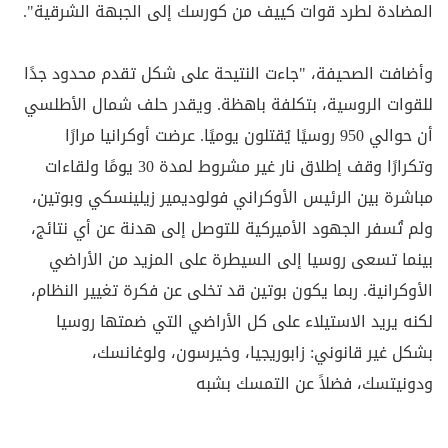
المضادة لطرد قوات كييف من كورسك إلى الجبهة الشرقية".
وأضافت الصحيفة، "جاءت النتيحة على شكل تقدم محدود جدًا
للقوات الروسية، بتكلفة باهظة. ويقدر حلف شمال الأطلسي
أن حوالي 950 روسيًا يُقتلون يوميًا. عرضت أوكرانيا مرارًا
وتكرارًا وقف إطلاق نار غير مشروط لمدة 30 يومًا ولقاءات
مباشرة بين الرئيس الأوكراني فولوديمير زيلينسكي وبوتين،
ولم تُسفر الجهود الأميركية للتوصل إلى هدنة عن أي نتائج،
بينما تسعى روسيا إلى السيطرة على المزيد من الأراضي
الأوكرانية. ربما يكون بوتين قد تخلى عن فكرة تغيير النظام،
لكنه يريد الاستيلاء على كل الأراضي التي ضمتها روسيا
بشكل غير قانوني: زابوريجيا، وخيرسون، ولوغانسك،
ودونيتسك، فضلاً عن التمسك بشبه