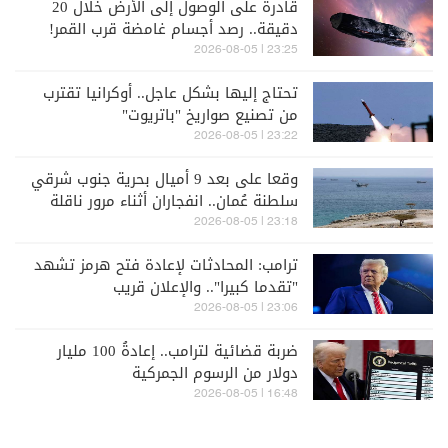
قادرة على الوصول إلى الأرض خلال 20
دقيقة.. رصد أجسام غامضة قرب القمر!
23:25 | 2026-08-05
تحتاج إليها بشكل عاجل.. أوكرانيا تقترب
من تصنيع صواريخ "باتريوت"
23:22 | 2026-08-05
وقعا على بعد 9 أميال بحرية جنوب شرقي
سلطنة عُمان.. انفجاران أثناء مرور ناقلة
نفط في هرمز
23:18 | 2026-08-05
ترامب: المحادثات لإعادة فتح هرمز تشهد
"تقدما كبيرا".. والإعلان قريب
23:06 | 2026-08-05
ضربة قضائية لترامب.. إعادةُ 100 مليار
دولار من الرسوم الجمركية
16:48 | 2026-08-05