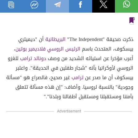
ذكرت صحيفة "The Independent"
البريطانية
أن "ديميتري
بيسكوف، المتحدث باسم
الرئيس الروسي فلاديمير بوتين
،
أعرب مؤخرا عن استيائه الشديد من وصف
دونالد ترامب
للغزو
الروسي لأوكرانيا بأنه "شجار طفلين في الحديقة". واعتبر
بيسكوف أن ما صدر عن
ترامب
غير صحيح، فالصراع هو "مسألة
وجودية" بالنسبة لروسيا. وأضاف: "إن هذه مسألة تتعلق
بأمننا ومستقبلنا ومستقبل أطفالنا وبلدنا"."
Advertisement