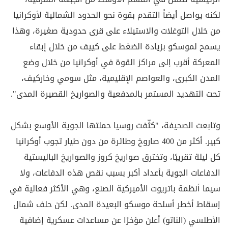
لكنه يواصل أيضاً التقدم بقوة نحو الحدود الشمالية لأوكرانيا
من خلال التوغلات والاستيلاء على قرى حدودية صغيرة، وهذا
يسمح لموسكو بزيادة الضغط على كييف من خلال إبقاء
المعركة أقرب إلى مراكز القوة في أوكرانيا من خلال وضع
المدن الكبرى، والعواصم الإقليمية، مثل سومي وخاركيف،
تحت التهديد المستمر بالمدفعية والصواريخ القصيرة المدى".
وتابعت الصحيفة، "كثّفت روسيا حملتها الجوية الأوسع بشكل
كبير. أكثر من 400 صاروخ وطائرة من دون طيار تجوب أوكرانيا
كل ليلة تقريبًا، وتخترق صواريخ كروز والصواريخ الباليستية
الدفاعات الجوية بأعداد أكبر بسبب نقص هذه الدفاعات، ولا
سيما أنظمة باتريوت الأميركية الصنع، وهي الأكثر فعالية في
إسقاط أخطر أسلحة موسكو البعيدة المدى. لكن حلف شمال
الأطلسي (الناتو) أعلن مؤخرًا عن مساعدات عسكرية إضافية