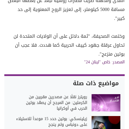
المدى ومذهلة ضربت مطارات روسية تبعد عن بعضها البعض
مسافة 5000 كيلومتر، إلى تعزيز الروح المعنوية إلى حد
كبير".
وختمت الصحيفة، "ثمة دلائل على أن الولايات المتحدة لن
تحاول عرقلة جهود كييف الحربية كما هددت. فلا عجب أن
بوتين منزعج".
المصدر:
خاص "لبنان 24"
مواضيع ذات صلة
رويترز نقلًا عن مصدرين مقربين من
الكرملين: من المرجح أن يصعّد بوتين
الحرب في أوكرانيا
زيلينسكي: بوتين حدد 15 موعداً للاستيلاء
على دونباس ولم ينجح