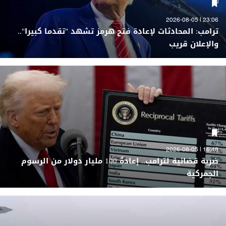
23:06 | 2026-08-05
ترامب: المحادثات لإعادة فتح هرمز تشهد "تقدما كبيرا"..
والإعلان قريب
16:48 | 2026-08-05
ضربة قضائية لترامب.. إعادةُ 100 مليار دولار من الرسوم
الجمركية