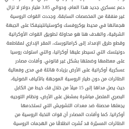
دعم عسكري جديد هذا العام، وحوالي 3.85 مليار دولار لا تزال
غير منفقة من المخصصات السابقة. وجددت القوات الروسية
هجماتها في محيط بوكروفسك وكوستيانتينيفكا على الجبهة
الشرقية، والهدف هنا هو محاولة تطويق القوات الأوكرانية
وقطع طرق الإمداد إلى كراماتورسك، المقر الإداري لمقاطعة
دونيتسك التي تسيطر عليها أوكرانيا، والتي استولت روسيا
على معظمها وضمتها بشكل غير قانوني. وأفادت مصادر
عسكرية أوكرانية على الأرض بزيادة هائلة في مدى وفعالية
الطائرات من دون طيار الروسية الموجهة بالألياف الضوئية،
حيث يصل مداها إلى 15 ميلاً من خلال فك خيط من الكابل
البصري المتصل مباشرة بمشغل على الأرض، ونظام التوجيه
يجعلها محصنة ضد معدات التشويش التي تستخدمها
أوكرانيا. كما وأفادت المصادر أن قوات النخبة الروسية من
الطائرات المسيّرة قد نُشرت انطلاقًا من الهجمات الروسية