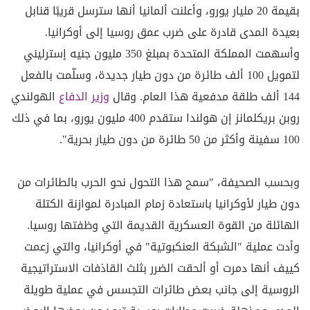
بقيمة 20 مليار يورو، وأعلنت ألمانيا أنها سترسل قريبًا قنابل
بعيدة المدى قادرة على ضرب عمق روسيا إلى أوكرانيا.
وأسهمت المملكة المتحدة بمبلغ 350 مليون جنيه إسترليني
لتمويل 100 ألف طائرة من دون طيار جديدة، وسلّمت بالفعل
144 ألف طلقة مدفعية هذا العام. وقال
وزير الدفاع
الهولندي
روبن بريكلمانز إن هولندا ستقدم 400 مليون يورو، بما في ذلك
100 سفينة وأكثر من 50 طائرة من دون طيار بحرية".
وبحسب الصحيفة، "سمح هذا التحول نحو الحرب بالطائرات من
دون طيار لأوكرانيا باستعادة زمام المبادرة لموازنة الكتلة
الهائلة من القوة العسكرية القديمة التي وظفتها روسيا.
وأدت عملية "الشبكة العنكبوتية" في أوكرانيا، والتي زعمت
كييف أنها دمرت أو ألحقت الضرر بثلث القاذفات الاستراتيجية
الروسية إلى جانب بعض طائرات التجسس في عملية طويلة