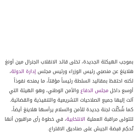
بموجب الهيكلة الجديدة، تخلى قائد الانقلاب الجنرال مين أونغ
هلاينغ عن منصبَي رئيس الوزراء ورئيس مجلس
إدارة الدولة
،
لكنه احتفظ بمقاليد السلطة رئيساً مؤقتاً، ما يمنحه نفوذاً
أوسع داخل
مجلس الدفاع
والأمن الوطني، وهو الهيئة التي
آلت إليها جميع الصلاحيات التشريعية والتنفيذية والقضائية.
كما شُكِّلت لجنة جديدة للأمن والسلام يرأسها هلاينغ أيضاً،
لتتولى مراقبة العملية
الانتخابية
، في خطوة رأى مراقبون أنها
تُحكِم قبضة الجيش على صناديق الاقتراع.