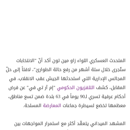
المتحدث العسكري اللواء زاو مين تون أكد أنّ "الانتخابات
ستُجرى خلال ستة أشهر من رفع حالة الطوارئ"، لافتاً إلى حلّ
المجالس الإدارية التي استحدثها الجيش عقب الانقلاب. في
المقابل، كشف
التلفزيون الحكومي
"إم آر تي في" عن فرض
أحكام عرفية تسري لـ90 يوماً في 63 بلدة ضمن تسع مناطق،
معظمها تخضع لسيطرة جماعات
المعارضة
المسلحة.
المشهد الميداني يتعقّد أكثر مع استمرار المواجهات بين