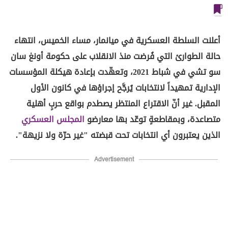
أعلنت السلطة العسكرية في ميانمار، مساء الخميس، انتهاء
حالة الطوارئ التي فُرضت منذ الانقلاب على حكومة أونغ سان
سو تشي في شباط 2021، وتعهّدت بإعادة هيكلة المؤسسات
الإدارية تمهيداً لانتخابات يُرجَّح إجراؤها في كانون الأول
المقبل. غير أنّ الاقتراع المنتظر يصطدم بواقع حربٍ أهلية
متصاعدة، وبمقاطعةٍ توعّد بها معارضو
المجلس العسكري
الذين يعتبرون أي انتخابات تحت قبضته "غير حرّة ولا نزيهة".
Advertisement