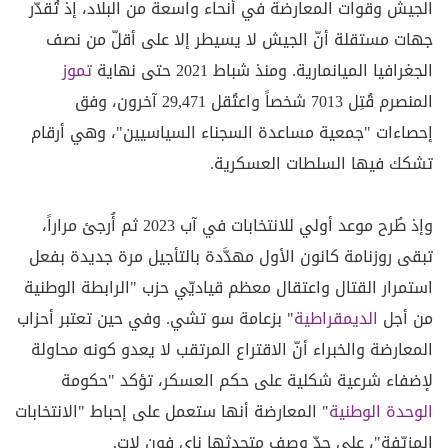
الجيش وقوات المعارضة في أنحاء واسعة من البلاد، إذ تُقدّر
جهات مستقلة أنّ الجيش لا يسيطر إلا على أقلّ من نصف
الجغرافيا الميانمارية. ومنذ شباط 2021 حتى نهاية
تموز
المنصرم قُتِل 7013 شخصاً واعتُقل 29,471 آخرون، وفق
إحصاءات "جمعية مساعدة السجناء السياسيين"، وهي أرقام
تشكك فيها السلطات العسكرية.
وإذ طُرح موعد أولي للانتخابات في آب 2023 ثم أُرجئ مراراً،
تبقى روزنامة كانون الأول مهدَّدة بالتأجيل مرة جديدة بفعل
استمرار القتال واعتقال معظم قياديّي حزب "الرابطة الوطنية
من أجل
الديمقراطية
" بزعامة سو تشي. وفي حين تعتبر أحزاب
المعارضة والخبراء أنّ الاقتراع المرتقب لا يعدو كونه محاولة
لإضفاء شرعية شكلية على حكم العسكر، تؤكد "حكومة
الوحدة الوطنية
" المعارضة أنها ستعمل على إحباط "الانتخابات
المزيّفة"، على حدّ وصف متحدثها ناي فون لات.