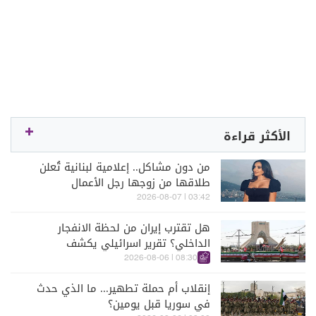
الأكثر قراءة
من دون مشاكل.. إعلامية لبنانية تُعلن
طلاقها من زوجها رجل الأعمال
03:42 | 2026-08-07
هل تقترب إيران من لحظة الانفجار
الداخلي؟ تقرير اسرائيلي يكشف
الكواليس
08:30 | 2026-08-06
إنقلاب أم حملة تطهير... ما الذي حدث
في سوريا قبل يومين؟