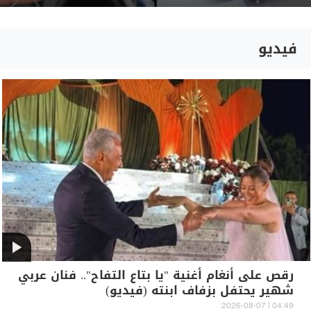
فيديو
رقص على أنغام أغنية "يا بتاع التفاح".. فنان عربي
شهير يحتفل بزفاف ابنته (فيديو)
04:49 | 2026-08-07