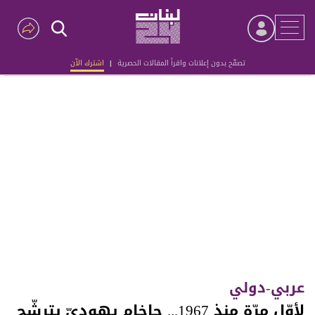
تصفّح بدون إعلانات واقرأ المقالات الحصرية
|
اشترك الآن
Advertisement
عربي-دولي
لأوّل مرّة منذ 1967... حاخام يهوديّ يترشّح