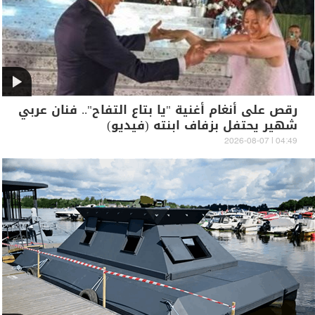
رقص على أنغام أغنية "يا بتاع التفاح".. فنان عربي
شهير يحتفل بزفاف ابنته (فيديو)
04:49 | 2026-08-07