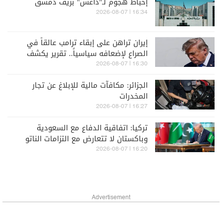
إحباط هجوم لـ"داعش" بريف دمشق
16:34 | 2026-08-07
إيران تراهن على إبقاء ترامب عالقاً في
الصراع لإضعافه سياسياً.. تقرير يكشف
التفاصيل
16:30 | 2026-08-07
الجزائر: مكافآت مالية للإبلاغ عن تجار
المخدرات
16:27 | 2026-08-07
تركيا: اتفاقية الدفاع مع السعودية
وباكستان لا تتعارض مع التزامات الناتو
16:20 | 2026-08-07
Advertisement