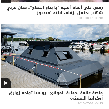
رقص على أنغام أغنية "يا بتاع التفاح".. فنان عربي
شهير يحتفل بزفاف ابنته (فيديو)
04:49 | 2026-08-07
منصة عائمة لحماية الموانئ.. روسيا تواجه زوارق
أوكرانيا المسيّرة
04:45 | 2026-07-26