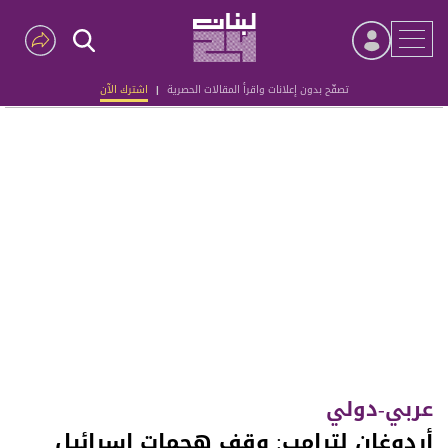
تصفّح بدون إعلانات واقرأ المقالات الحصرية
|
اشترك الآن
Advertisement
عربي-دولي
أردوغان لترامب: وقف هجمات إسرائيل