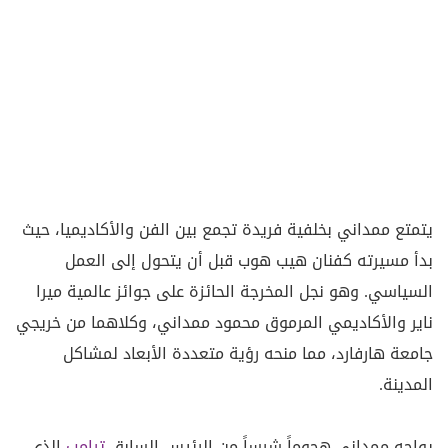
يتمتع ممداني بخلفية فريدة تجمع بين الفن والأكاديميا، حيث
بدأ مسيرته كفنان هيب هوب قبل أن يتحول إلى العمل
السياسي. وهو نجل المخرجة الحائزة على جوائز عالمية ميرا
ناير والأكاديمي المرموق محمود ممداني، وكلاهما من خريجي
جامعة هارفارد، مما منحه رؤية متعددة الأبعاد لمشاكل
المدينة.
يواجه ممداني هجوماً شرساً من الرئيس السابق
ترامب
الذي