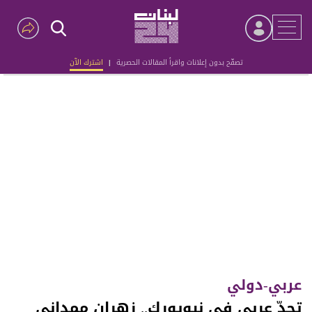
تصفّح بدون إعلانات واقرأ المقالات الحصرية
|
اشترك الآن
Advertisement
عربي-دولي
تحدّ عربي في نيويورك.. زهران ممداني