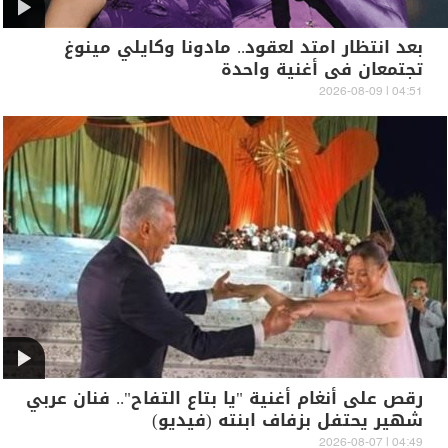
بعد انتظار امتد لعقود.. مادونا وكايلي مينوغ
تجتمعان في أغنية واحدة
04:51 | 2026-08-09
رقص على أنغام أغنية "يا بتاع التفاح".. فنان عربي
شهير يحتفل بزفاف ابنته (فيديو)
04:49 | 2026-08-07