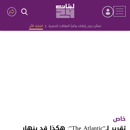
تصفّح بدون إعلانات واقرأ المقالات الحصرية
|
اشترك الآن
Advertisement
خاص
تقرير لـ"The Atlantic": هكذا قد ينهار