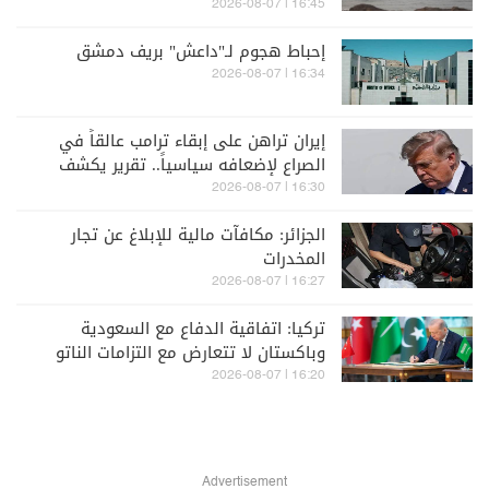
16:45 | 2026-08-07
إحباط هجوم لـ"داعش" بريف دمشق
16:34 | 2026-08-07
إيران تراهن على إبقاء ترامب عالقاً في
الصراع لإضعافه سياسياً.. تقرير يكشف
التفاصيل
16:30 | 2026-08-07
الجزائر: مكافآت مالية للإبلاغ عن تجار
المخدرات
16:27 | 2026-08-07
تركيا: اتفاقية الدفاع مع السعودية
وباكستان لا تتعارض مع التزامات الناتو
16:20 | 2026-08-07
Advertisement