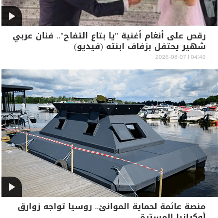
رقص على أنغام أغنية "يا بتاع التفاح".. فنان عربي
شهير يحتفل بزفاف ابنته (فيديو)
04:49 | 2026-08-07
منصة عائمة لحماية الموانئ.. روسيا تواجه زوارق
أوكرانيا المسيّرة