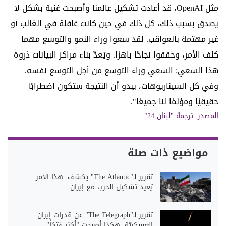
مثل OpenAI، قد أعادت تشكيل عالمنا وأصبحت غنية بشكل لا
يصدق بسبب ذلك، كل ذلك في حين كانت غافلة في الغالب أو
غير مهتمة بالعواقب. لقد سعوا وراء النمو والتوسع مهما
كلف الأمر، وحققوا نجاحًا باهرًا. ويُعدّ بناء مراكز البيانات ذروة
هذا السعي: السعي وراء التوسع من أجل التوسع نفسه.
وفي كل السيناريوهات، يبدو أن النتيجة ستكون اضطرابًا
حقيقيًا ومؤلمًا لنا جميعًا".
المصدر: ترجمة "لبنان 24"
مواضيع ذات صلة
تقرير لـ"The Atlantic" يكشف: هذا الأمر
يُعيد تشكيل الحرب مع إيران
تقرير لـ"The Telegraph" عن قدرات إيران
العسكريّة: هكذا أصبحت "أكثر فتكاً"