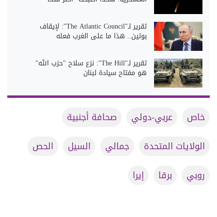
تقرير لـ"The Atlantic Council": لإيقاف
بوتين.. هذا ما على الغرب فعله
تقرير لـ"The Hill": نزع سلاح "حزب الله"
هو مفتاح سيادة لبنان
خاص
عربي-دولي
صحافة أجنبية
الولايات المتحدة
جمالي
السيل
الحص
روبي
برقا
إيرا