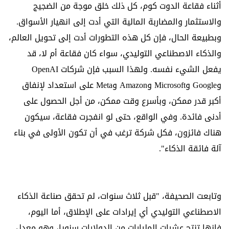
أثناء فقاعة الدوت كوم، كل ذلك خلق موجة من الضجيج
والاستثمار والمضاربة المالية التي أدت إلى انهيار الأسواق.
وبطبيعة الحال، فإن كل هذه التطورات أدت إلى تحويل العالم،
والذكاء الاصطناعي التوليدي، سواء كان فقاعة أم لا، قد
يفعل الشيء نفسه. ولهذا السبب فإن شركات OpenAI
وGoogle وMicrosoft وAmazon وMeta على استعداد لإنفاق
أكبر قدر ممكن، وبأسرع وقت ممكن، من أجل الحصول على
أدنى فائدة. وفي الواقع، حتى لو انفجرت فقاعة، سيكون
هناك فائزون، فكل شركة ترغب في أن تكون الأولى في بناء
آلة فائقة الذكاء".
وتابعت الصحيفة، "قبل ثلاث سنوات، لم تحقق صناعة الذكاء
الاصطناعي التوليدي أي إيرادات على الإطلاق، أما اليوم،
فإنها تنتج عشرات المليارات من الدولارات سنويا، وهو معدل