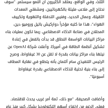
الثلث. وفي الواقع، يعتقد الكثيرون أن النمو سيستمر. "سوف
نحتاج إلى ملاعب مليئة بالكهربائيين، ومشغلي المعدات
الثقيلة، وعمال الحديد، وفنيي التدفئة والتهوية وتكييف
الهواء"، هذا ما كتبه مؤخراً دواركيش باتيل وروميو دين،
المحللان في صناعة الذكاء الاصطناعي. ربما تكون عمليات بناء
مراكز البيانات الواسعة النطاق قد بدأت بالفعل في إعادة
تشكيل أنظمة الطاقة في أميركا. وأعلنت شركة OpenAI عن
نيتها بناء مراكز بيانات بقدرة لا تقل عن 30 غيغاواط، وصرح
الرئيس التنفيذي سام ألتمان بأنه يتطلع في نهاية المطاف
إلى بناء بنية تحتية للذكاء الاصطناعي بقدرة غيغاواط
أسبوعيًا".
وأضافت الصحيفة، "مع ذلك، ثمة أمر غريب يحدث للاقتصاد.
فعلى الرغم من ارتفاع أسهم التكنولوجيا بشكل كبير منذ عام