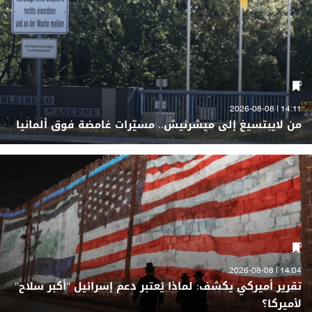
14:11 | 2026-08-08
من لايبتسيغ إلى ميشرنيش.. مسيّرات غامضة فوق ألمانيا
14:04 | 2026-08-08
تقرير أميركي يكشف: لماذا يُعتبر دعم إسرائيل "أكبر سلاح"
لأميركا؟