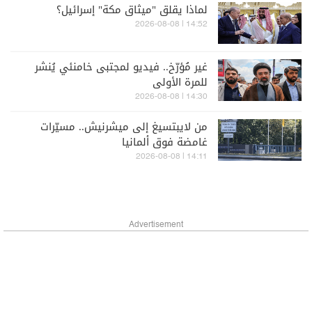
لماذا يقلق "ميثاق مكة" إسرائيل؟
14:52 | 2026-08-08
غير مُؤرّخ.. فيديو لمجتبى خامنئي يُنشر
للمرة الأولى
14:30 | 2026-08-08
من لايبتسيغ إلى ميشرنيش.. مسيّرات
غامضة فوق ألمانيا
14:11 | 2026-08-08
Advertisement