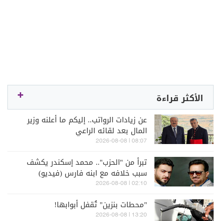
الأكثر قراءة
عن زيادات الرواتب.. إليكم ما أعلنه وزير
المال بعد لقائه الراعي
08:07 | 2026-08-08
تبرأ من "الحزب".. محمد إسكندر يكشف
سبب خلافه مع ابنه فارس (فيديو)
02:10 | 2026-08-08
"محطات بنزين" تُقفل أبوابها!
13:20 | 2026-08-08