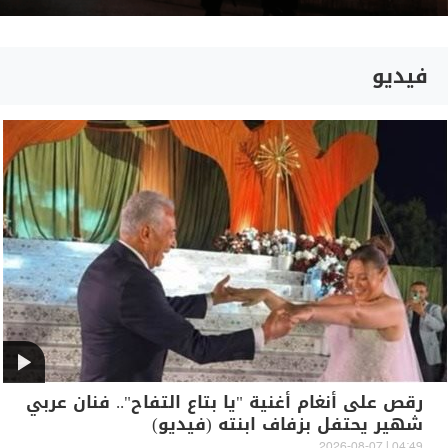
فيديو
رقص على أنغام أغنية "يا بتاع التفاح".. فنان عربي
شهير يحتفل بزفاف ابنته (فيديو)
04:49 | 2026-08-07