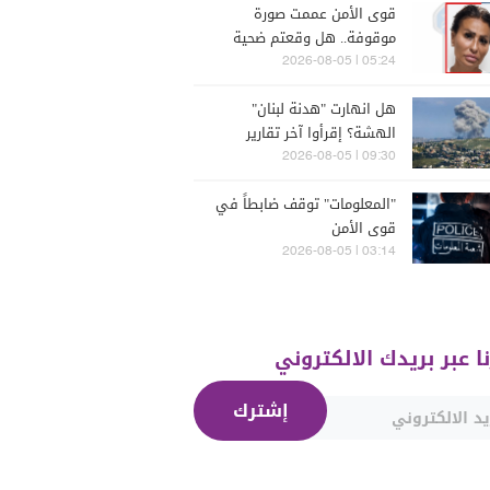
قوى الأمن عممت صورة
موقوفة.. هل وقعتم ضحية
أعمالها؟
05:24 | 2026-08-05
هل انهارت "هدنة لبنان"
الهشة؟ إقرأوا آخر تقارير
إسرائيلية
09:30 | 2026-08-05
"المعلومات" توقف ضابطاً في
قوى الأمن
03:14 | 2026-08-05
نا عبر بريدك الالكتروني
إشترك