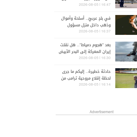
معاد
16:47 | 2026-08-05
في بلدٍ عربيّ... أسلحة وأموال
وذهب داخل منزل مسؤول
سابق
16:37 | 2026-08-05
بعد "هجوم دمياط"... هل نقلت
إيران المعركة إلى البحر الأبيض
المتوسط؟
16:30 | 2026-08-05
حادثة خطيرة... إليكم ما جرى
لحظة إقلاع مروحية ترامب من
محيط البيت الأبيض
16:14 | 2026-08-05
Advertisement