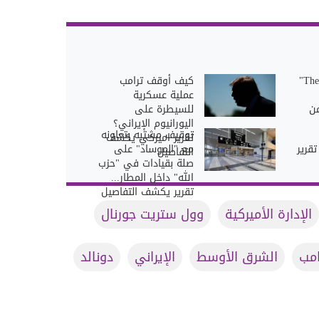
تقرير لـ"The Spectator"
كيف أوقف ترامب
عملية عسكرية
ن
للسيطرة على
اليورانيوم الإيراني؟
توقيف مشتبه بتعاونه
تقرير اميركي يكشف
قرير
مع "الموساد" على
التفاصيل
صلة بقيادات في "حزب
الله" داخل المطار...
تقرير يكشف التفاصيل
الإدارة الأميركية
وول ستريت جورنال
امب
الشرق الأوسط
الإيراني
دونالد