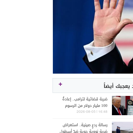
يعجبك أيضاً
ضربة قضائية لترامب.. إعادةُ
100 مليار دولار من الرسوم
الجمركية
16:48 | 2026-08-05
رسالة ردعٍ صينية.. استعراض
ضربة نووية جوية ضدّ أسطول