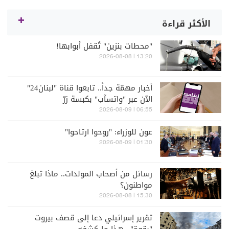
الأكثر قراءة
"محطات بنزين" تُقفل أبوابها!
13:20 | 2026-08-08
أخبار مهمّة جداً.. تابعوا قناة "لبنان24"
الآن عبر "واتسآب" بكبسة زرّ
06:55 | 2026-08-09
عون للوزراء: "روحوا ارتاحوا"
01:30 | 2026-08-09
رسائل من أصحاب المولدات.. ماذا تبلغ
مواطنون؟
15:30 | 2026-08-08
تقرير إسرائيلي دعا إلى قصف بيروت