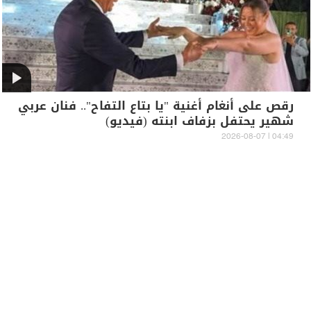
رقص على أنغام أغنية "يا بتاع التفاح".. فنان عربي
شهير يحتفل بزفاف ابنته (فيديو)
04:49 | 2026-08-07