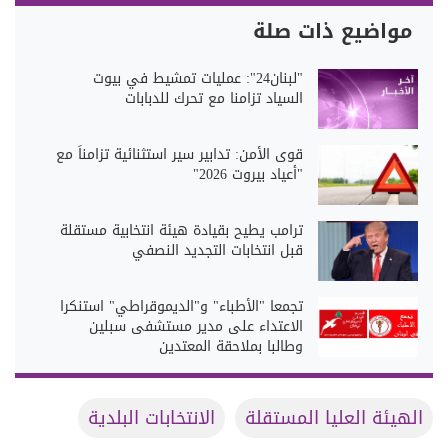
مواضيع ذات صلة
"لبنان24": عمليات تمشيط في بيوت
السياد تزامنا مع تحرك للدبابات
قوى الأمن: تدابير سير استثنائية تزامناً مع
"أعياد بيروت 2026"
ترامب يطيح بقيادة هيئة انتخابية مستقلة
قبل انتخابات التجديد النصفي
تجمعا "الأطباء" و"الديموقراطي" استنكرا
الاعتداء على مدير مستشفى سبلين
وطالبا بملاحقة المعتدين
الهيئة العليا المستقلة
الانتخابات البلدية