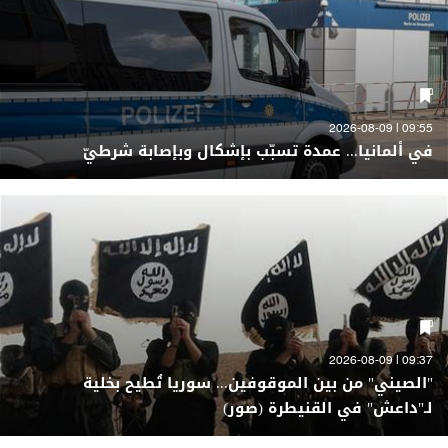
09:55 | 2026-08-09
في ألمانيا... عمدة تسبّب بإشكال وبإصابة شرطيّ
09:37 | 2026-08-09
"الصيني" من بين الموقوفين... سوريا تُطيح بخلية
لـ"داعش" في القنيطرة (صور)