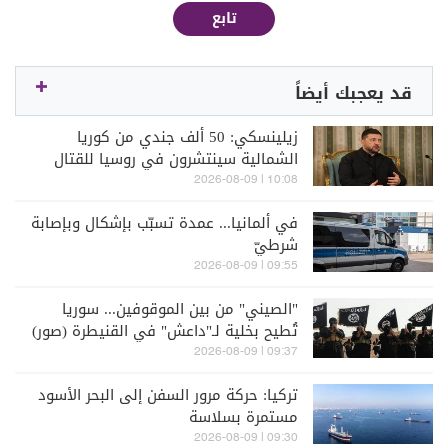
تابع
قد يعجبك أيضاً
زيلينسكي: 50 ألف جندي من كوريا
الشمالية سينتشرون في روسيا للقتال
إلى جانبها
10:08 | 2026-08-09
في ألمانيا... عمدة تسبّب بإشكال وبإصابة
شرطيّ
09:55 | 2026-08-09
"الصيني" من بين الموقوفين... سوريا
تُطيح بخلية لـ"داعش" في القنيطرة (صور)
09:37 | 2026-08-09
تركيا: حركة مرور السفن إلى البحر الأسود
مستمرة بسلاسة
09:30 | 2026-08-09