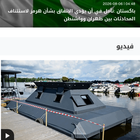
04:48 | 2026-08-06
باكستان :نأمل في أن يؤدي الاتفاق بشأن هرمز لاستئناف
المحادثات بين طهران وواشنطن
فيديو