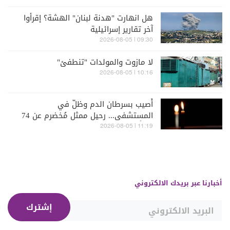
هل انهارت "هدنة لبنان" الهشة؟ إقرأوا
آخر تقارير إسرائيلية
09:30 | 2026-08-05
لا مازوت والمولدات "تنطفئ"
10:16 | 2026-08-05
أُصيب بسرطان الدم وظلّ في
المستشفى... رحيل ممثل مُخضرم عن 74
عاماً
11:19 | 2026-08-05
أخبارنا عبر بريدك الالكتروني
إشترك