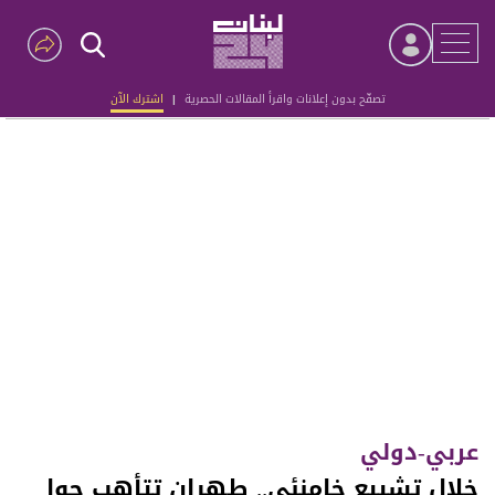
تصفّح بدون إعلانات واقرأ المقالات الحصرية
|
اشترك الآن
Advertisement
عربي-دولي
خلال تشييع خامنئي.. طهران تتأهب جوا