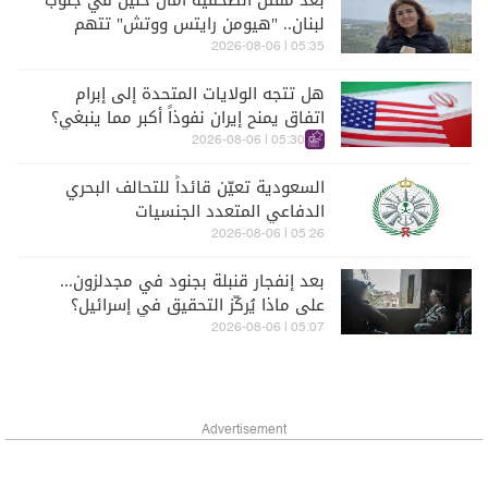
بعد مقتل الصحفية آمال خليل في جنوب
لبنان.. "هيومن رايتس ووتش" تتهم
إسرائيل بجرائم حرب
05:35 | 2026-08-06
هل تتجه الولايات المتحدة إلى إبرام
اتفاق يمنح إيران نفوذاً أكبر مما ينبغي؟
05:30 | 2026-08-06
السعودية تعيّن قائداً للتحالف البحري
الدفاعي المتعدد الجنسيات
05:26 | 2026-08-06
بعد إنفجار قنبلة بجنود في مجدلزون...
على ماذا يُركّز التحقيق في إسرائيل؟
05:07 | 2026-08-06
Advertisement