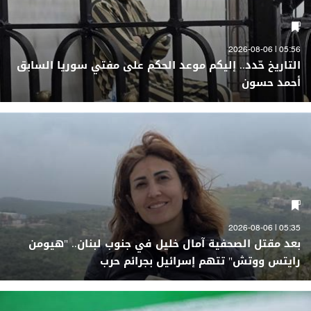
05:56 | 2026-08-06
التاريخ حّدد.. إليكم موعد الحكم على مفتي سوريا السابق
أحمد حسون
05:35 | 2026-08-06
بعد مقتل الصحفية آمال خليل في جنوب لبنان.. "هيومن
رايتس ووتش" تتهم إسرائيل بجرائم حرب