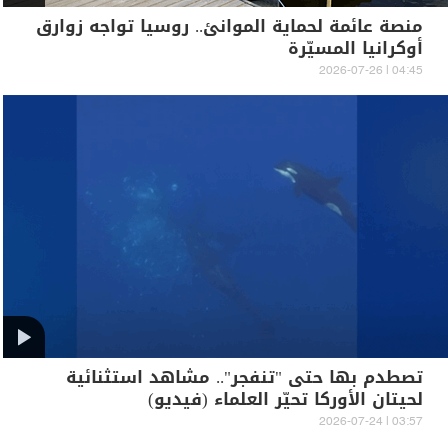
منصة عائمة لحماية الموانئ.. روسيا تواجه زوارق
أوكرانيا المسيّرة
04:45 | 2026-07-26
تصطدم بها حتى "تنفجر".. مشاهد استثنائية
لحيتان الأوركا تحيّر العلماء (فيديو)
03:57 | 2026-07-24