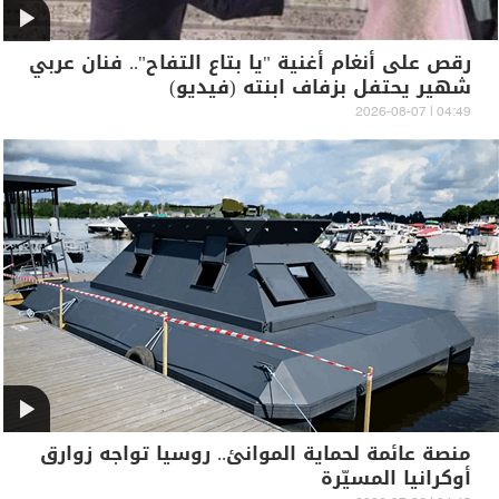
رقص على أنغام أغنية "يا بتاع التفاح".. فنان عربي
شهير يحتفل بزفاف ابنته (فيديو)
04:49 | 2026-08-07
منصة عائمة لحماية الموانئ.. روسيا تواجه زوارق
أوكرانيا المسيّرة