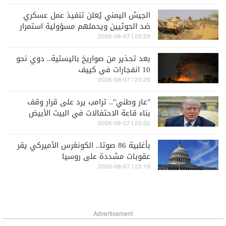
الجيش اليمني يُعلن تنفيذ عمل عسكري
ضد الحوثيين ويحملهم مسؤولية استمرار
التصعيد
23:29 | 2026-08-07
بعد تحذير من صواريخ باليستية.. دوي نحو
10 انفجارات في كييف
23:26 | 2026-08-07
"عار وطني".. ترامب يرد على قرار وقف
بناء قاعة الاحتفالات في البيت الأبيض
وسيطعن في الحكم
23:22 | 2026-08-07
بأغلبية 86 صوتا.. الكونغرس الأميركي يقر
عقوبات مشددة على روسيا
23:19 | 2026-08-07
Advertisement