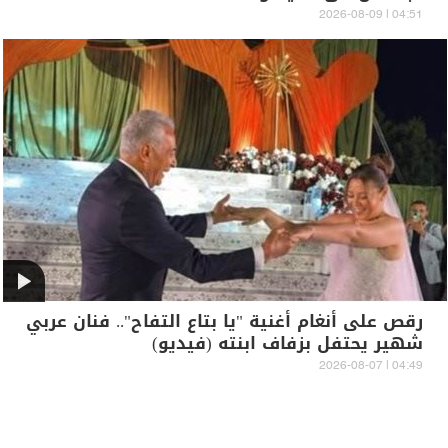
04:51 | 2026-08-09
رقص على أنغام أغنية "يا بتاع التفاح".. فنان عربي
شهير يحتفل بزفاف ابنته (فيديو)
04:49 | 2026-08-07