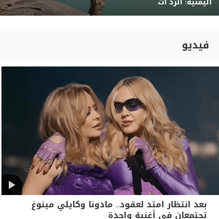
اليمنية: الرد آت
فيديو
بعد انتظار امتد لعقود.. مادونا وكايلي مينوغ
تجتمعان في أغنية واحدة