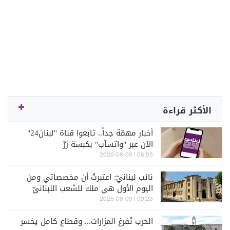
الأكثر قراءة
أخبار مهمّة جداً.. تابعوا قناة "لبنان24"
الآن عبر "واتسآب" بكبسة زرّ
06:55 | 2026-08-09
نائب لبنانيّ: اعتبرتُ أن مخصصاتي ومن
اليوم الأول هي ملك للشعب اللبنانيّ
09:23 | 2026-08-09
الحرب تُفرغ المزارات... وقطاع كامل يخسر