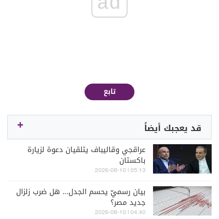
ad
تابع
قد يعجبك أيضاً
عراقجي وقاليباف يتلقيان دعوة لزيارة
باكستان
05:13 | 2026-08-10
بيان رسميّ يحسم الجدل... هل ضرب زلزال
جديد مصر؟
04:40 | 2026-08-10