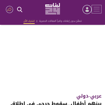
تصفّح بدون إعلانات واقرأ المقالات الحصرية
|
اشترك الآن
Advertisement
عربي-دولي
بينهم أطفال...سقوط جرحى في إطلاق