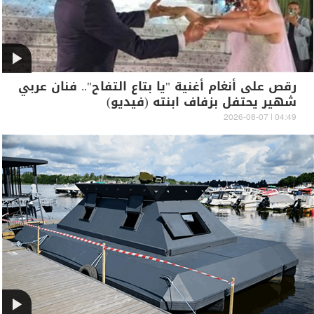
رقص على أنغام أغنية "يا بتاع التفاح".. فنان عربي
شهير يحتفل بزفاف ابنته (فيديو)
04:49 | 2026-08-07