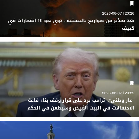
23:26 | 2026-08-07
بعد تحذير من صواريخ باليستية.. دوي نحو 10 انفجارات في
كييف
23:22 | 2026-08-07
"عار وطني".. ترامب يرد على قرار وقف بناء قاعة
الاحتفالات في البيت الأبيض وسيطعن في الحكم