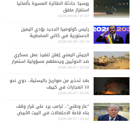
روسيا: حادثة الطائرة المسيرة بألمانيا
استفزاز ملفق
01:27 | 2026-08-08
رئيس كولومبيا الجديد يؤدي اليمين
الدستورية في كالي المضطربة
00:19 | 2026-08-08
الجيش اليمني يُعلن تنفيذ عمل عسكري
ضد الحوثيين ويحملهم مسؤولية استمرار
التصعيد
23:29 | 2026-08-07
بعد تحذير من صواريخ باليستية.. دوي نحو
10 انفجارات في كييف
23:26 | 2026-08-07
"عار وطني".. ترامب يرد على قرار وقف
بناء قاعة الاحتفالات في البيت الأبيض
وسيطعن في الحكم
23:22 | 2026-08-07