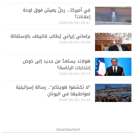
في أميركا... رجلٌ يعيش فوق لوحة
إعلانات؟
05:41 | 2026-08-09
برلماني إيراني يُطالب قاليباف بالإستقالة
05:36 | 2026-08-09
هولاند يستعدّ من جديد إلى خوض
إنتخابات الرئاسة؟
05:15 | 2026-08-09
"لا تكشفوا هويتكم".. رسالة إسرائيلية
لمواطنيها في اليونان
04:45 | 2026-08-09
Advertisement