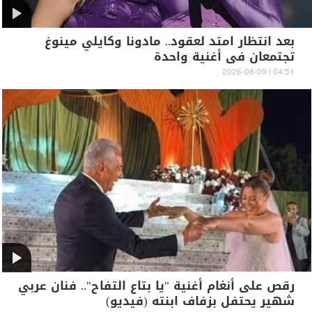
بعد انتظار امتد لعقود.. مادونا وكايلي مينوغ
تجتمعان في أغنية واحدة
04:51 | 2026-08-09
رقص على أنغام أغنية "يا بتاع التفاح".. فنان عربي
شهير يحتفل بزفاف ابنته (فيديو)