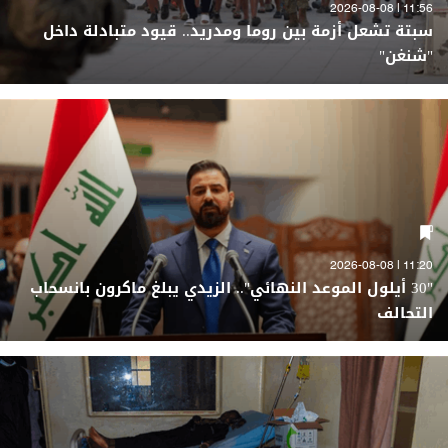
11:56 | 2026-08-08
سبتة تشعل أزمة بين روما ومدريد.. قيود متبادلة داخل
"شنغن"
11:20 | 2026-08-08
"30 أيلول الموعد النهائي".. الزيدي يبلغ ماكرون بانسحاب
التحالف