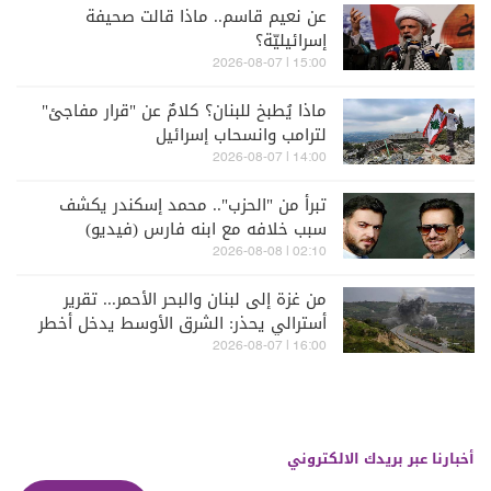
عن نعيم قاسم.. ماذا قالت صحيفة
إسرائيليّة؟
15:00 | 2026-08-07
ماذا يُطبخ للبنان؟ كلامٌ عن "قرار مفاجئ"
لترامب وانسحاب إسرائيل
14:00 | 2026-08-07
تبرأ من "الحزب".. محمد إسكندر يكشف
سبب خلافه مع ابنه فارس (فيديو)
02:10 | 2026-08-08
من غزة إلى لبنان والبحر الأحمر... تقرير
أسترالي يحذر: الشرق الأوسط يدخل أخطر
مراحله
16:00 | 2026-08-07
أخبارنا عبر بريدك الالكتروني