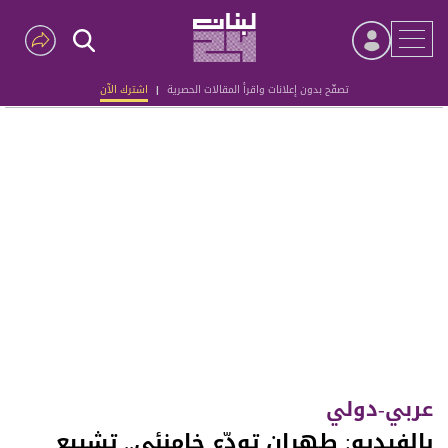
تصفّح بدون إعلانات واقرأ المقالات الحصرية
|
اشترك الآن
Advertisement
عربي-دولي
بالفيديو: طهران تودّع خامنئي.. تشييع