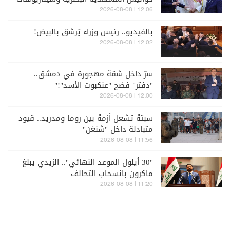
الردع الإقليمي
12:06 | 2026-08-08
بالفيديو.. رئيس وزراء يُرشق بالبيض!
12:02 | 2026-08-08
سرّ داخل شقة مهجورة في دمشق..
"دفتر" فضح "عنكبوت الأسد"!"
12:00 | 2026-08-08
سبتة تشعل أزمة بين روما ومدريد.. قيود
متبادلة داخل "شنغن"
11:56 | 2026-08-08
"30 أيلول الموعد النهائي".. الزيدي يبلغ
ماكرون بانسحاب التحالف
11:20 | 2026-08-08