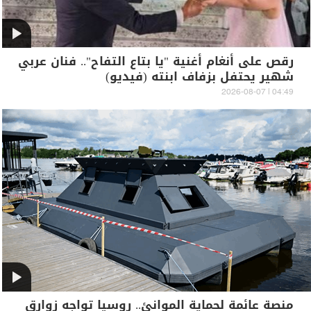
رقص على أنغام أغنية "يا بتاع التفاح".. فنان عربي
شهير يحتفل بزفاف ابنته (فيديو)
04:49 | 2026-08-07
منصة عائمة لحماية الموانئ.. روسيا تواجه زوارق