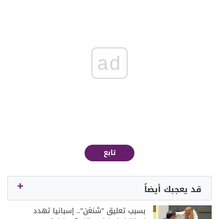
ad
تابع
قد يعجبك أيضاً
بسبب تعليق "شنغن".. إسبانيا تهدد