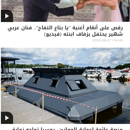
رقص على أنغام أغنية "يا بتاع التفاح".. فنان عربي
شهير يحتفل بزفاف ابنته (فيديو)
04:49 | 2026-08-07
منصة عائمة لحماية الموانئ.. روسيا تواجه زوارق