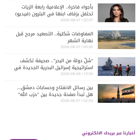
بأجواء فاخرة.. الإعلامية رابعة الزيات
تحتفل بزفاف ابنها في البترون (فيديو)
02:07 | 2026-08-07
المفاوضات شكلية.. التصعيد مرجح قبل
نهاية الشهر
05:00 | 2026-08-07
"شلّ دولة من البحر".. صحيفة تكشف
استراتيجية إسرائيل البحرية الجديدة في
مواجهة "حزب الله"
15:00 | 2026-08-06
بين رسائل الانفتاح وحسابات دمشق...
هل تبدأ صفحة جديدة بين "حزب الله"
وسوريا - الشرع؟
02:00 | 2026-08-07
أخبارنا عبر بريدك الالكتروني