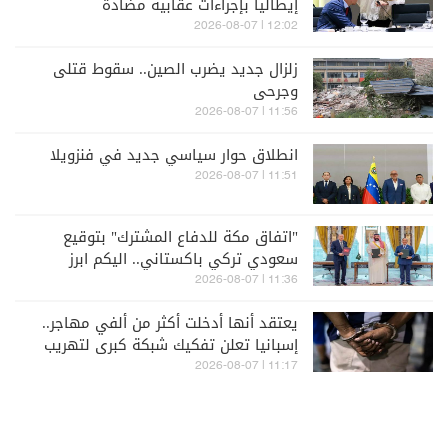
إيطاليا بإجراءات عقابية مضادة
12:02 | 2026-08-07
زلزال جديد يضرب الصين.. سقوط قتلى
وجرحى
11:56 | 2026-08-07
انطلاق حوار سياسي جديد في فنزويلا
11:51 | 2026-08-07
"اتفاق مكة للدفاع المشترك" بتوقيع
سعودي تركي باكستاني.. اليكم ابرز
البنود والردود
11:36 | 2026-08-07
يعتقد أنها أدخلت أكثر من ألفي مهاجر..
إسبانيا تعلن تفكيك شبكة كبرى لتهريب
البشر
11:17 | 2026-08-07