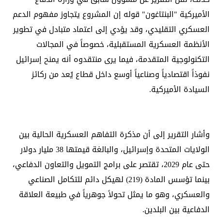
الأميركية "البنتاغون" قوله إن المشروع يتجاوز مفهوم الدعم
العسكري التقليدي، وقد يؤدي إلى اعتماد متبادل في تطوير
الأنظمة العسكرية المستقبلية، خصوصاً في المجالات
التكنولوجية المتقدمة، فيما يرى منتقدوه أنه يمنح إسرائيل
نفوذاً اقتصادياً وصناعياً أوسع داخل قطاع يُعد من ركائز
السيادة الأميركية.
وأشار التقرير إلى أن مذكرة التفاهم العسكرية الحالية بين
الولايات المتحدة وإسرائيل، والبالغة قيمتها 38 مليار دولار
حتى عام 2029، تقتصر على برامج التمويل والتعاون الدفاعي،
بينما تؤسس المادة (219) لهيكل دائم للتكامل الصناعي
والعسكري، وهو ما يمثل تحولاً جوهرياً في طبيعة العلاقة
الدفاعية بين البلدين.