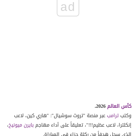
ad
كأس العالم
2026.
وكتب
ترامب
عبر منصة "تروث سوشيال": "هاري كين، لاعب
إنكلترا، لاعب عظيم!!!"، تعليقاً على أداء مهاجم
بايرن ميونيخ
،
الذي سجل هدفاً من ركلة جزاء في المباراة.