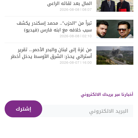
المال بعد لقائه الراعي
08:07 | 2026-08-08
تبرأ من "الحزب".. محمد إسكندر يكشف
سبب خلافه مع ابنه فارس (فيديو)
02:10 | 2026-08-08
من غزة إلى لبنان والبحر الأحمر... تقرير
أسترالي يحذر: الشرق الأوسط يدخل أخطر
مراحله
16:00 | 2026-08-07
أخبارنا عبر بريدك الالكتروني
إشترك