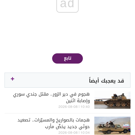
ad
تابع
قد يعجبك أيضاً
هجوم في دير الزور.. مقتل جندي سوري
وإصابة اثنين
10:40 | 2026-08-08
هجمات بالصواريخ والمسيّرات.. تصعيد
حوثي جديد يخضّ مأرب
10:04 | 2026-08-08