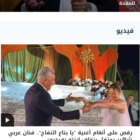
للملاحة
فيديو
رقص على أنغام أغنية "يا بتاع التفاح".. فنان عربي
شهير يحتفل بزفاف ابنته (فيديو)