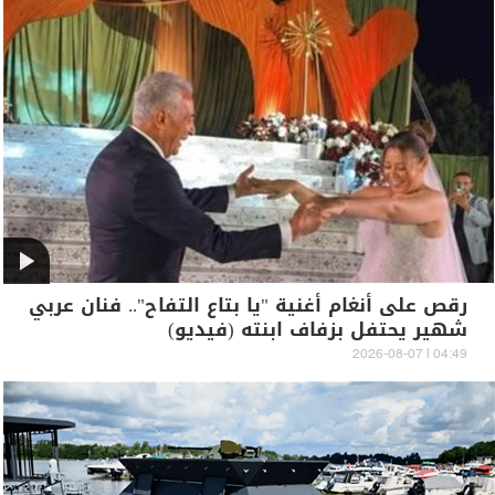
رقص على أنغام أغنية "يا بتاع التفاح".. فنان عربي
شهير يحتفل بزفاف ابنته (فيديو)
04:49 | 2026-08-07