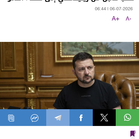
06:44
|
06-07-2026
A+
A-