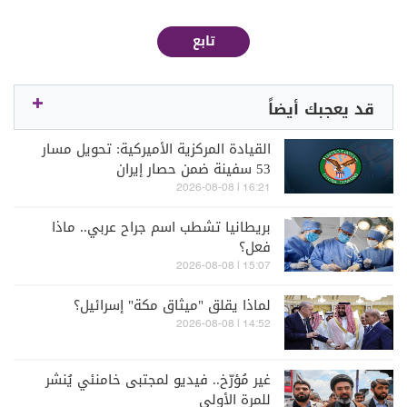
تابع
قد يعجبك أيضاً
القيادة المركزية الأميركية: تحويل مسار
53 سفينة ضمن حصار إيران
16:21 | 2026-08-08
بريطانيا تشطب اسم جراح عربي.. ماذا
فعل؟
15:07 | 2026-08-08
لماذا يقلق "ميثاق مكة" إسرائيل؟
14:52 | 2026-08-08
غير مُؤرّخ.. فيديو لمجتبى خامنئي يُنشر
للمرة الأولى