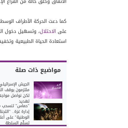
الاتفاق وخلق حالة من الفراغ الإ
كما دعت الحركة الأطراف الوسطا
على
الاحتلال
، وتسهيل دخول اللج
استعادة الحياة الطبيعية وتخفي
مواضيع ذات صلة
الجيش الإسرائيلي
ملتزمون بوقف النا
لكن نواصل مواجه
تهديد
"حماس" تنسحب 
إدارة غزة.. "اللجنة
الوطنية" على أعت
تسلّم السلطة