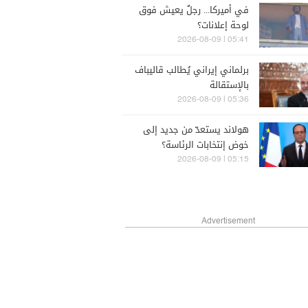
في أميركا... رجلٌ يعيش فوق
لوحة إعلانات؟
05:41 | 2026-08-09
برلماني إيراني يُطالب قاليباف
بالإستقالة
05:36 | 2026-08-09
هولاند يستعدّ من جديد إلى
خوض إنتخابات الرئاسة؟
05:15 | 2026-08-09
Advertisement