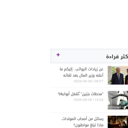
كثر قراءة
عن زيادات الرواتب.. إليكم ما
أعلنه وزير المال بعد لقائه
الراعي
08:07 | 2026-08-08
"محطات بنزين" تُقفل أبوابها!
13:20 | 2026-08-08
رسائل من أصحاب المولدات..
ماذا تبلغ مواطنون؟