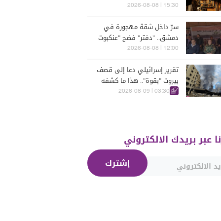
15:30 | 2026-08-08
سرّ داخل شقة مهجورة في
دمشق.. "دفتر" فضح "عنكبوت
الأسد"!"
12:00 | 2026-08-08
تقرير إسرائيلي دعا إلى قصف
بيروت "بقوة".. هذا ما كشفه
03:30 | 2026-08-09
نا عبر بريدك الالكتروني
إشترك