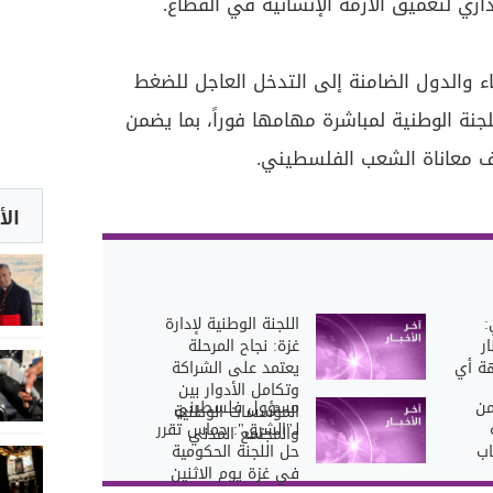
داري لتعميق الأزمة الإنسانية في القطاع.
ء والدول الضامنة إلى التدخل العاجل للضغط
نة الوطنية لمباشرة مهامها فوراً، بما يضمن
ف معاناة الشعب الفلسطيني.
الأ
:
اللجنة الوطنية لإدارة
ر
غزة: نجاح المرحلة
ة أي
يعتمد على الشراكة
وتكامل الأدوار بين
من
مسؤول فلسطيني
المؤسسات الوطنية
لـ"الشرق": حماس تقرر
والمجتمع المدني
اب
حل اللجنة الحكومية
في غزة يوم الاثنين