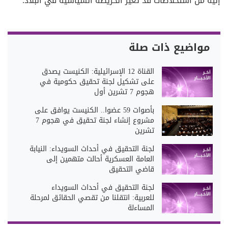
إليه من استخلاصات قد تغير الخريطة السياسية في البلاد.
مواضيع ذات صلة
القناة 12 الإسرائيلية: الكنيست يصدق
على تشكيل لجنة تحقيق حكومية في
هجوم 7 تشرين أول
بأصوات 59 عضوا.. الكنيست يوافق على
مشروع إنشاء لجنة تحقيق في هجوم 7
تشرين
لجنة التحقيق في أحداث السويداء: النيابة
العامة العسكرية أحالت متهمين إلى
قاضي التحقيق
لجنة التحقيق في أحداث السويداء
للعربية: انتقلنا من تقصي الحقائق لمرحلة
المساءلة