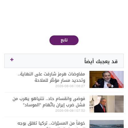
تابع
قد يعجبك أيضاً
مفاوضات هرمز شارفت على النهاية..
وتحديد مسارٍ مؤطّر للملاحة
08:27 | 2026-08-08
فوضى وانقسام حاد.. نتنياهو يهرب من
فشلِ ضرب إيران باتّهام "الموساد"
07:52 | 2026-08-08
خوفاً من المسيّرات.. تركيا تغلق بوجه