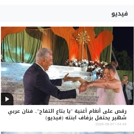
فيديو
رقص على أنغام أغنية "يا بتاع التفاح".. فنان عربي
شهير يحتفل بزفاف ابنته (فيديو)
04:49 | 2026-08-07