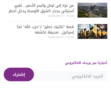
من غزة إلى لبنان والبحر الأحمر... تقرير
أسترالي يحذر: الشرق الأوسط يدخل أخطر
مراحله
16:00 | 2026-08-07
قصة "تكتيك خطير" لـ"حزب الله" ضدّ
إسرائيل.. صحيفة تكشفه
12:00 | 2026-08-07
أخبارنا عبر بريدك الالكتروني
إشترك