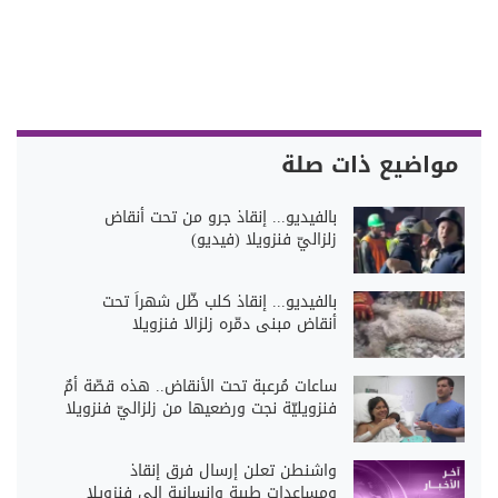
مواضيع ذات صلة
بالفيديو... إنقاذ جرو من تحت أنقاض
زلزاليّ فنزويلا (فيديو)
بالفيديو... إنقاذ كلب ظّل شهراً تحت
أنقاض مبنى دمّره زلزالا فنزويلا
ساعات مُرعبة تحت الأنقاض.. هذه قصّة أمٌ
فنزويليّة نجت ورضعيها من زلزاليّ فنزويلا
واشنطن تعلن إرسال فرق إنقاذ
ومساعدات طبية وإنسانية إلى فنزويلا