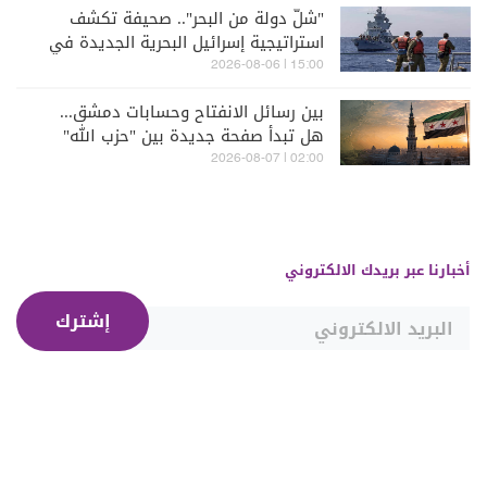
"شلّ دولة من البحر".. صحيفة تكشف
استراتيجية إسرائيل البحرية الجديدة في
مواجهة "حزب الله"
15:00 | 2026-08-06
بين رسائل الانفتاح وحسابات دمشق...
هل تبدأ صفحة جديدة بين "حزب الله"
وسوريا - الشرع؟
02:00 | 2026-08-07
أخبارنا عبر بريدك الالكتروني
إشترك