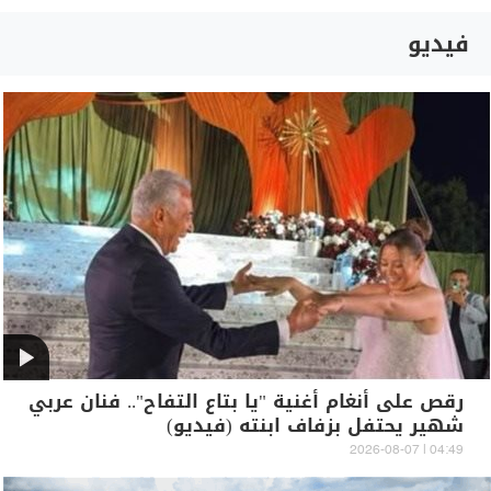
فيديو
رقص على أنغام أغنية "يا بتاع التفاح".. فنان عربي
شهير يحتفل بزفاف ابنته (فيديو)
04:49 | 2026-08-07