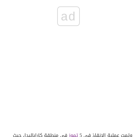
ad
وتمت عملية الإنقاذ في 5
تموز
في منطقة كاراباليدا، حيث