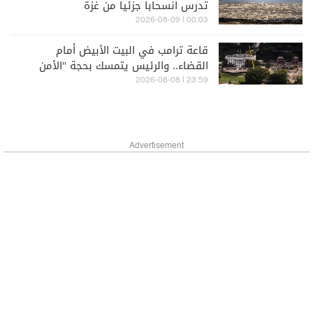
تدرس انسحاباً جزئياً من غزة
00:03 | 2026-08-09
قاعة ترامب في البيت الأبيض أمام
القضاء.. والرئيس يتمسك بحجة "الأمن
القومي"
23:59 | 2026-08-08
Advertisement