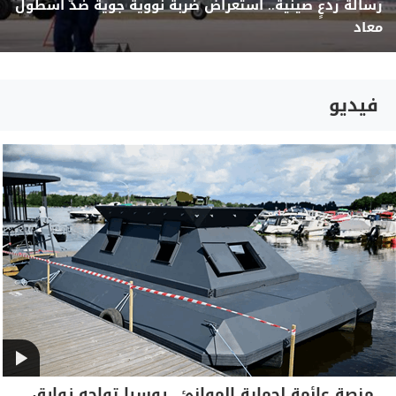
رسالة ردعٍ صينية.. استعراض ضربة نووية جوية ضدّ أسطول
معاد
فيديو
منصة عائمة لحماية الموانئ.. روسيا تواجه زوارق