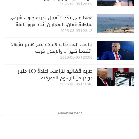
23:22 | 2026-08-05
وقعا على بعد 9 أميال بحرية جنوب شرقي
سلطنة عُمان.. انفجاران أثناء مرور ناقلة
نفط في هرمز
23:18 | 2026-08-05
ترامب: المحادثات لإعادة فتح هرمز تشهد
"تقدما كبيرا".. والإعلان قريب
23:06 | 2026-08-05
ضربة قضائية لترامب.. إعادةُ 100 مليار
دولار من الرسوم الجمركية
16:48 | 2026-08-05
Advertisement