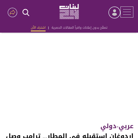
تصفّح بدون إعلانات واقرأ المقالات الحصرية
|
اشترك الآن
Advertisement
عربي-دولي
اردوغان استقبله في المطار... ترامب وصل