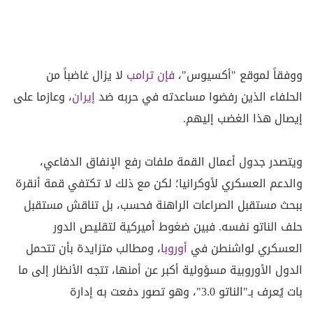
ووفقاً لموقع "أكسيوس"،
فإن ترامب
لا يزال غاضباً من
الحلفاء الذين رفضوا مساعدته في حربه ضد
إيران
، وعازما على
إيصال هذا الغضب إليهم.
ويتصدر جدول أعمال القمة ملفات رفع الإنفاق الدفاعي،
والدعم العسكري لأوكرانيا؛ لكن مع ذلك لا تكتفي قمة أنقرة
ببحث مستقبل الصراعات الراهنة فحسب، بل تناقش مستقبل
حلف الناتو نفسه. فبين ضغوط أميركية لتقليص الدور
العسكري لواشنطن في
أوروبا
، ومطالب متزايدة بأن تتحمل
الدول الأوروبية مسؤولية أكبر عن أمنها، تتجه الأنظار إلى ما
بات يُعرف بـ"الناتو 3.0"، وهو تصور دفعت به إدارة