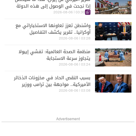
إذا نجحت في الوصول إلى هذه الدولة
الآسيويّة
03:30 | 2026-08-06
واشنطن تعزز تعاونها الاستخباراتي مع
أوكرانيا.. تقرير يكشف التفاصيل
03:28 | 2026-08-06
منظمة الصحة العالمية: تفشي إيبولا
يتجاوز سرعة الاستجابة
03:24 | 2026-08-06
بسبب النقص الحاد في مخزونات الذخائر
الأميركية.. مواجهة بين ترامب ووزير
دفاعه
03:08 | 2026-08-06
Advertisement