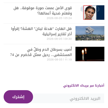
قوى الأمن عممت صورة موقوفة.. هل
وقعتم ضحية أعمالها؟
05:24 | 2026-08-05
هل انهارت "هدنة لبنان" الهشة؟ إقرأوا
آخر تقارير إسرائيلية
09:30 | 2026-08-05
أُصيب بسرطان الدم وظلّ في
المستشفى... رحيل ممثل مُخضرم عن 74
عاماً
11:19 | 2026-08-05
أخبارنا عبر بريدك الالكتروني
إشترك