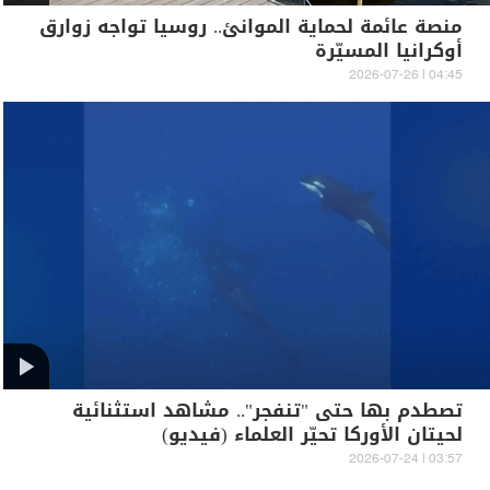
منصة عائمة لحماية الموانئ.. روسيا تواجه زوارق
أوكرانيا المسيّرة
04:45 | 2026-07-26
تصطدم بها حتى "تنفجر".. مشاهد استثنائية
لحيتان الأوركا تحيّر العلماء (فيديو)
03:57 | 2026-07-24