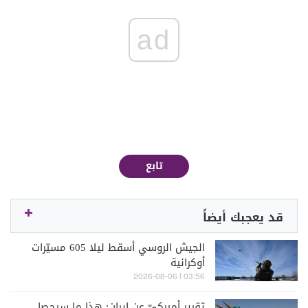
ad
تابع
قد يعجبك أيضاً
الجيش الروسي أسقط ليلا 605 مسيّرات
أوكرانية
03:56 | 2026-08-06
تقرير أميركيّ عن إيران: هذا ما سيحصل