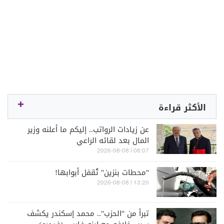
الأكثر قراءة
عن زيادات الرواتب.. إليكم ما أعلنه وزير
المال بعد لقائه الراعي
08:07 | 2026-08-08
"محطات بنزين" تُقفل أبوابها!
13:20 | 2026-08-08
تبرأ من "الحزب".. محمد إسكندر يكشف