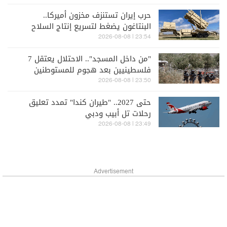
حرب إيران تستنزف مخزون أميركا..
البنتاغون يضغط لتسريع إنتاج السلاح
23:54 | 2026-08-08
"من داخل المسجد".. الاحتلال يعتقل 7
فلسطينيين بعد هجوم للمستوطنين
23:50 | 2026-08-08
حتى 2027.. "طيران كندا" تمدد تعليق
رحلات تل أبيب ودبي
23:49 | 2026-08-08
Advertisement