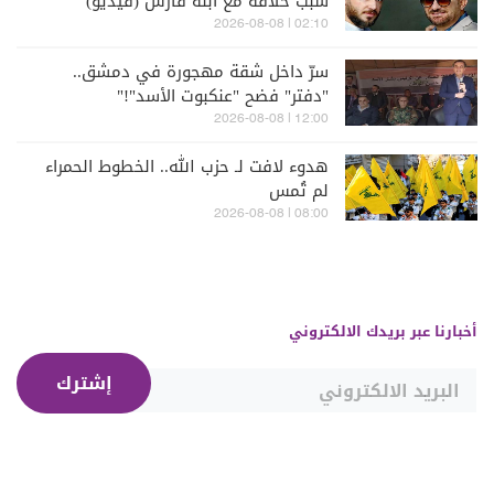
سبب خلافه مع ابنه فارس (فيديو)
02:10 | 2026-08-08
سرّ داخل شقة مهجورة في دمشق..
"دفتر" فضح "عنكبوت الأسد"!"
12:00 | 2026-08-08
هدوء لافت لـ حزب الله.. الخطوط الحمراء
لم تُمس
08:00 | 2026-08-08
أخبارنا عبر بريدك الالكتروني
إشترك