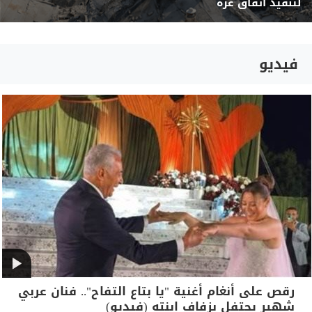
لتنفيذ اتفاق غزة
فيديو
رقص على أنغام أغنية "يا بتاع التفاح".. فنان عربي
شهير يحتفل بزفاف ابنته (فيديو)