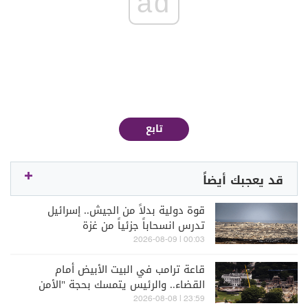
ad
تابع
قد يعجبك أيضاً
قوة دولية بدلاً من الجيش.. إسرائيل
تدرس انسحاباً جزئياً من غزة
00:03 | 2026-08-09
قاعة ترامب في البيت الأبيض أمام
القضاء.. والرئيس يتمسك بحجة "الأمن
القومي"
23:59 | 2026-08-08