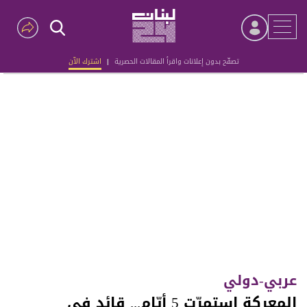
تصفّح بدون إعلانات واقرأ المقالات الحصرية
|
اشترك الآن
Advertisement
عربي-دولي
المعركة استمرّت 5 أيّام... قائد في