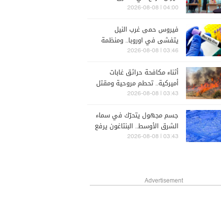
الأوسط؟
04:00 | 2026-08-08
فيروس حمى غرب النيل
يتفشى في اوروبا.. ومنظمة
الصحة العالمية تحذر
03:46 | 2026-08-08
أثناء مكافحة حرائق غابات
أميركية.. تحطم مروحية ومقتل
سائق جرافة
03:43 | 2026-08-08
جسم مجهول يتحرّك في سماء
الشرق الأوسط.. البنتاغون يرفع
السرية عن أجسام طائرة
03:43 | 2026-08-08
(فيديو)
Advertisement