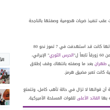
 عقب تنفيذ ضربات هجومية وصفتها بالناجحة
وأوضحت القيادة المركزية أن قواتها كانت قد استهدفت في 7 تموز نحو 80
اً ل"
الحرس الثوري
" الإيراني،
الأ
ى
طهران
بعد ما وصفته بانتهاك وقف إطلاق
ية كانت تعبر مضيق هرمز.
ة أن قواتها لا تزال في حالة تأهب كامل، وتتمتع
ه بها
القائد الأعلى
للقوات المسلحة الأميركية.