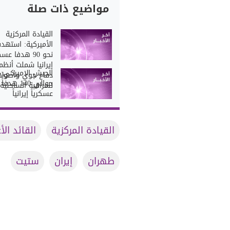
مواضيع ذات صلة
القيادة المركزية
الأميركية: استهدف
نحو 90 هدفا عس
إيرانيا شملت أنظم
الجيش الاميركي: 
دفاع جوي وأصولا
حوالي 140 هدفاً
للمراقبة الساحلية
عسكرياً إيرانياً
القيادة المركزية
القائد الأ
طهران
إيران
ستيت