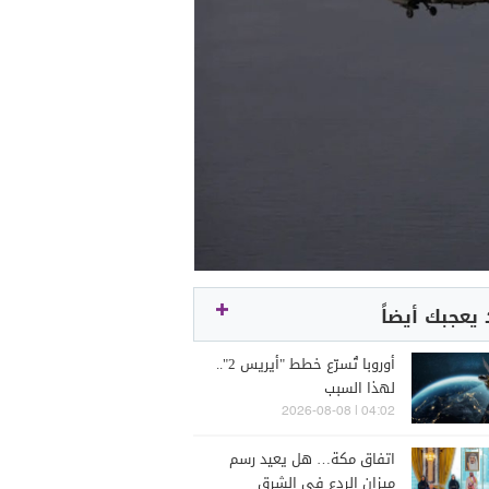
يعجبك أيضاً
أوروبا تُسرّع خطط "أيريس 2"..
لهذا السبب
04:02 | 2026-08-08
اتفاق مكة… هل يعيد رسم
ميزان الردع في الشرق