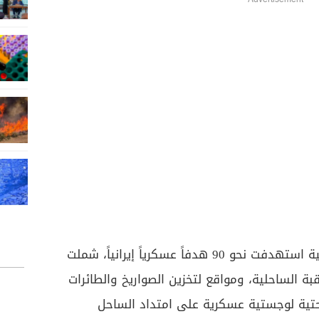
Advertisement
وقالت القيادة إن القوات الأميركية استهدفت نحو 90 هدفاً عسكرياً إيرانياً، شملت
ة الساحلية، ومواقع لتخزين الصواريخ والطائرات
تحتية لوجستية عسكرية على امتداد الساحل