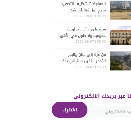
المفاوضات شكلية.. التصعيد
مرجح قبل نهاية الشهر
05:00 | 2026-08-07
سنة على 7 آب... مراوحة
حكومية ولا حلول في الأفق
المنظور
09:00 | 2026-08-07
من غزة إلى لبنان والبحر
الأحمر... تقرير أسترالي يحذر:
الشرق الأوسط يدخل أخطر
16:00 | 2026-08-07
مراحله
نا عبر بريدك الالكتروني
إشترك