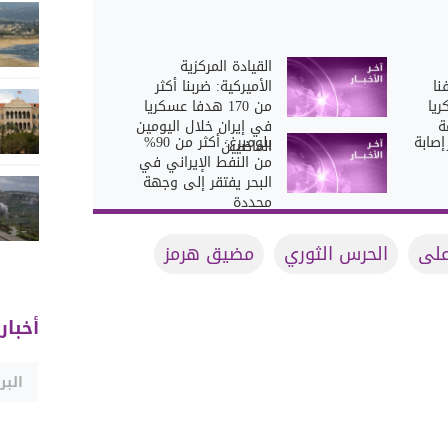
القيادة المركزية
نا
الأميركية: ضربنا أكثر
كريا
من 170 هدفا عسكريا
ة
في إيران خلال اليومين
إصابة
بلومبرغ: أكثر من 90%
الماضيين
من النفط الإيراني في
البحر يفتقر إلى وجهة
محددة
على
الحرس الثوري
مضيق هرمز
أخبار