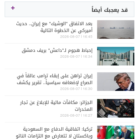
قد يعجبك أيضاً
بعد الاتفاق "الوشيك" مع إيران.. حديث
أميركي عن الخطوة التالية
16:45 | 2026-08-07
إحباط هجوم لـ"داعش" بريف دمشق
16:34 | 2026-08-07
إيران تراهن على إبقاء ترامب عالقاً في
الصراع لإضعافه سياسياً.. تقرير يكشف
التفاصيل
16:30 | 2026-08-07
الجزائر: مكافآت مالية للإبلاغ عن تجار
المخدرات
16:27 | 2026-08-07
تركيا: اتفاقية الدفاع مع السعودية
وباكستان لا تتعارض مع التزامات الناتو