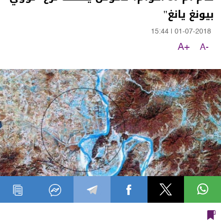
بيونغ يانغ"
15:44
|
01-07-2018
A+
A-