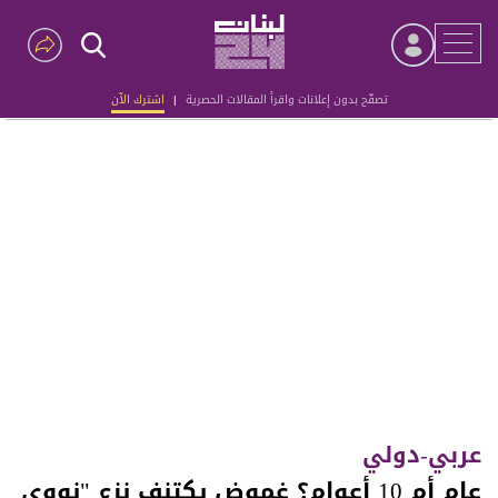
تصفّح بدون إعلانات واقرأ المقالات الحصرية
|
اشترك الآن
Advertisement
عربي-دولي
عام أم 10 أعوام؟ غموض يكتنف نزع "نووي