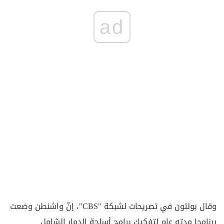
ad
وقال بولتون في تصريحات لشبكة "CBS"، إنّ واشنطن وضعت
برنامجا مدته عام لتفكيك برامج أسلحة الدمار الشامل