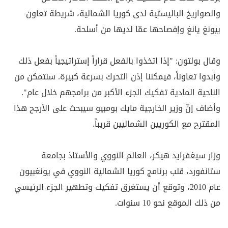
والصواريخ الباليستية لدى كوريا الشمالية، شريطة تعاون
بيونغ يانغ وإفصاحها عمّا لديها من أسلحة.
وقال بولتون: "إذا اتخذوا بالفعل قراراً إستراتيجياً بفعل ذلك
وأبدوا تعاوناً، فيمكننا إذن التحرك بسرعة كبيرة. سنتمكن من
الناحية المادية تفكيك الجزء الأكبر من برامجهم خلال عام".
وأضاف إنّ وزير الخارجية مايك بومبيو سيبحث على الأرجح هذا
المقترح مع الكوريين الشماليين قريباً.
وزار سيغفرايد هيكر، العالم النووي والأستاذ بجامعة
ستانفورد، قلب برنامج كوريا الشمالية النووي في يونغبيون
عام 2010، وتوقع أن يستغرق تفكيك وتطهير الجزء الرئيسي
من ذلك الموقع نحو 10 سنوات.