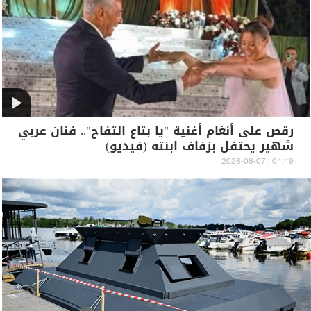
رقص على أنغام أغنية "يا بتاع التفاح".. فنان عربي
شهير يحتفل بزفاف ابنته (فيديو)
04:49 | 2026-08-07