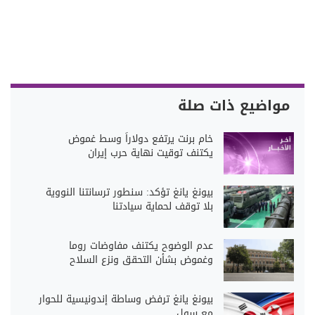
مواضيع ذات صلة
خام برنت يرتفع دولاراً وسط غموض
يكتنف توقيت نهاية حرب إيران
بيونغ يانغ تؤكد: سنطور ترسانتنا النووية
بلا توقف لحماية سيادتنا
عدم الوضوح يكتنف مفاوضات روما
وغموض بشأن التحقق ونزع السلاح
بيونغ يانغ ترفض وساطة إندونيسية للحوار
مع سول