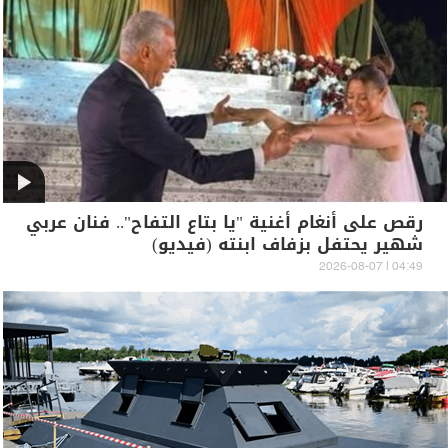
رقص على أنغام أغنية "يا بتاع التفاح".. فنان عربي
شهير يحتفل بزفاف ابنته (فيديو)
04:49 | 2026-08-07