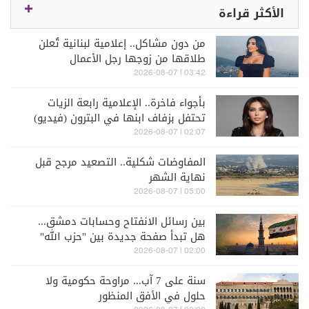
الأكثر قراءة
من دون مشاكل.. إعلامية لبنانية تُعلن
طلاقها من زوجها رجل الأعمال
03:42 | 2026-08-07
بأجواء فاخرة.. الإعلامية رابعة الزيات
تحتفل بزفاف ابنها في البترون (فيديو)
02:07 | 2026-08-07
المفاوضات شكلية.. التصعيد مرجح قبل
نهاية الشهر
05:00 | 2026-08-07
بين رسائل الانفتاح وحسابات دمشق...
هل تبدأ صفحة جديدة بين "حزب الله"
وسوريا - الشرع؟
02:00 | 2026-08-07
سنة على 7 آب... مراوحة حكومية ولا
حلول في الأفق المنظور