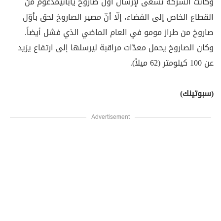
وكانت الشركة تسعى لإرسال أوّل صاروخ يابانيمدعوم من
القطاع الخاص إلى الفضاء، إلّا أنّ مصير الصاروخ لحق بأوّل
صاروخ من طراز مومو في العام الماضي الذي فشل أيضاً.
وكان الصاروخ يحمل معدّات مراقبة ليرسلها إلى ارتفاع يزيد
عن 100 كيلومتر (62 ميلاً).
(سبوتينك)
Advertisement