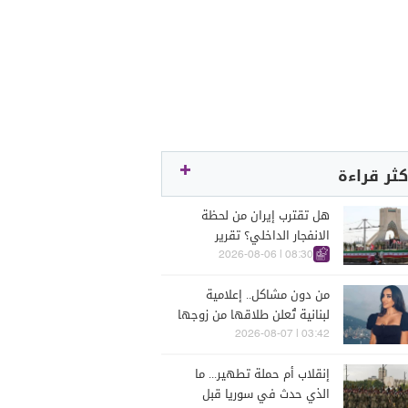
كثر قراءة
هل تقترب إيران من لحظة
الانفجار الداخلي؟ تقرير
اسرائيلي يكشف الكواليس
08:30 | 2026-08-06
من دون مشاكل.. إعلامية
لبنانية تُعلن طلاقها من زوجها
رجل الأعمال
03:42 | 2026-08-07
إنقلاب أم حملة تطهير... ما
الذي حدث في سوريا قبل