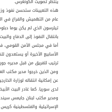
ينتظر تصويت الكونغرس.
هذه التعيينات ستحسن نفوذ وزار
عام من التهميش والفراغ في الم
تيلرسون الذي لم يكن يوما دبلوم
بانتقال النفوذ إلى الدفاع والبي
أما في مجلس الأمن القومي، ف
الأسابيع الأخيرة أو يستعدون للخ
ترتيب للفريق من قبل مديره جون 
ومن الذين خرجوا مدير مكتب الع
عن إمكانية انتقاله لوزارة الخار
لدى سوريا. كما غادر البيت الأ
ومدير مكتب لبنان جايمس سيندل
الإسرائيلية والفلسطينية كريس ب