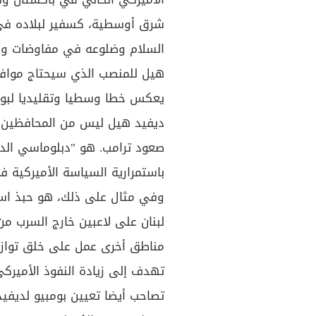
شرق أوسطية، كسفير لبلاده في ا
السلام وضلوعه في مفاوضات وأزما
هيل للمنصب الذي سيحتاج موافق
يعكس خطا وسطيا وتقليديا لبومب
ديفيد هيل ليس من المحافظين ال
صعود ترامب. هو "دبلوماسي الدب
باستمرارية السياسة الأميركية ف
وفي مثال على ذلك، هو حبذ استم
لبنان على لاعبين خارج السرب من
مناطق أخرى عمل على خلق توا
تهدف إلى زيادة النفوذ الأمير
تصاحب أيضا تعيين بومبيو لديف