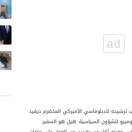
ad
مب ترشيحه للدبلوماسي الأميركي المخضرم ديفيد
بومبيو للشؤون السياسية. هيل هو السفير
في جعبته أكثر من عقدين من العمل على ملفات