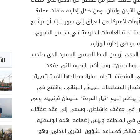
لأردن ولبنان، ومن خلال إدارته ملفات عملية
ت لأميركا من العراق إلى سوريا. إلا أن ترشيح
ة لجنة العلاقات الخارجية في مجلس الشيوخ،
يو في إدارة الوزارة.
جدد، أو من الخط اليميني المتمرد الذي صاحب
الأ
لوماسيين"، ومن أكثر الوجوه التي دفعت
ي المنطقة باتجاه حماية مصالحها الاستراتيجية.
رار المساعدات للجيش اللبناني، وانفتح في
 بينهم زعيم "تيار المردة" سليمان فرنجيه. وفي
زن في موقف واشنطن، وسعى إلى عقد صفقات
كي في المنطقة وليس إضعافه. هذه الوسطية
يد شانكر كمساعد لشؤون الشرق الأدنى، وهو