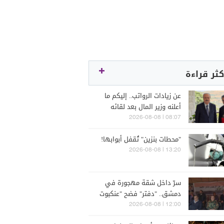
كثر قراءة
عن زيادات الرواتب.. إليكم ما
أعلنه وزير المال بعد لقائه
الراعي
08:07 | 2026-08-08
"محطات بنزين" تُقفل أبوابها!
13:20 | 2026-08-08
سرّ داخل شقة مهجورة في
دمشق.. "دفتر" فضح "عنكبوت
الأسد"!"
12:00 | 2026-08-08