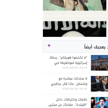
يعجبك أيضاً
"لا تكشفوا هويتكم".. رسالة
إسرائيلية لمواطنيها في
اليونان
04:45 | 2026-08-09
لا محادثات مباشرة مع
واشنطن.. ماذا قال عراقجي
عن هرمز؟
04:40 | 2026-08-09
خلافات واختراقات داخل
"القيادة".. مفاجآت عن مجتبى