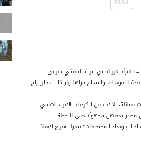
وأقدم تنظيم داعش على خطف 14 امرأة درزية في قرية الشبكي شرقي
ظة السويداء، واقتحام قراها وارتكاب مجازر راح
ماثلة، الآلاف من الكرديات الإيزيديات في
ء السويداء المختطفات" بتحرك سريع لإنقاذ