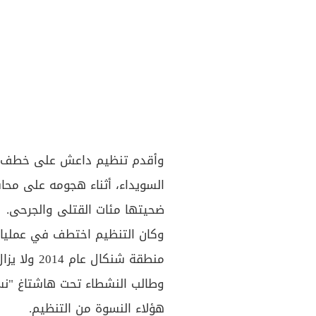
السويداء، أثناء هجومه على محاف
ضحيتها مئات القتلى والجرحى.
وكان التنظيم اختطف في عمليات م
منطقة شنكال عام 2014 ولا يزال مصير بعضهن مجهولًا حتى اللحظة.
وطالب النشطاء تحت هاشتاغ "نسا
هؤلاء النسوة من التنظيم.