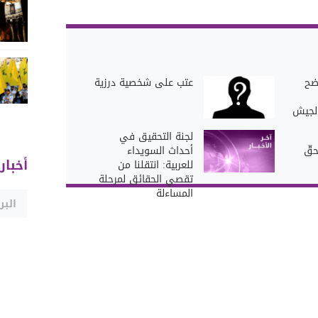
ضح
عتب على شخصية درزية
الجيش
لجنة التحقيق في
قّ
أحداث السويداء
أخبار
للعربية: انتقلنا من
تقصي الحقائق لمرحلة
المساءلة