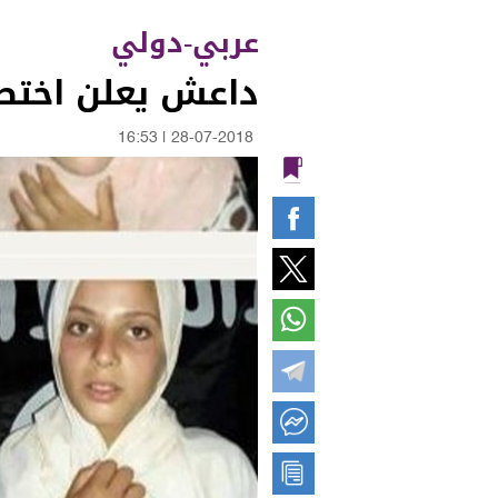
عربي-دولي
داعش يعلن اختطاف 14 امرأة درزية من
16:53
|
28-07-2018