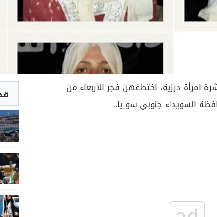
ة امرأة درزية، اختطفهن فجر الأربعاء من
قد 
فظة السويداء جنوبي سوريا.
ad