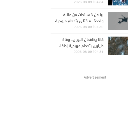
خامنئي يكشفها رجل دين
04:34 | 2026-08-09
إيرانيّ
بينهن 3 سائحات من عائلة
واحدة.. 4 قتلى بتحطم مروحية
في ريو دي جانيرو
04:32 | 2026-08-09
كانا يكافحان النيران.. وفاة
طيارين بتحطم مروحية إطفاء
في يوتا
04:31 | 2026-08-09
Advertisement