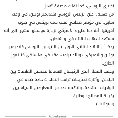
نظيري الروسي، كما نقلت صحيفة "هيل".
من جهته، أعلن الرئيس الروسي فلاديمير بوتين، في وقت
سابق، في مؤتمر صحافي عقب قمة بريكس في جنوب
أفريقيا، أنه دعا نظيره الأميركي لزيارة موسكو، مشيرا إلى أنه
مستعد للذهاب للقائه في واشنطن.
يذكر أن اللقاء الثنائي الأول بين الرئيسين الروسي فلاديمير
بوتين والأميركي دونالد ترامب، عقد في هلسنكي 16 تموز
الجاري.
وعقب القمة، أبدى الرئيسان اهتماما بتحسين العلاقات بين
البلدين، وأثارت تصريحات ترامب انتقادات حادة ضده في
الولايات المتحدة، واتهمه عدد من المعارضين السياسيين
بخيانة المصالح الوطنية.
(سبوتنيك)
Advertisement