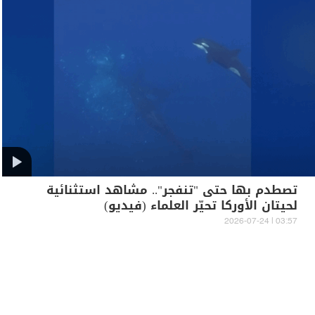
تصطدم بها حتى "تنفجر".. مشاهد استثنائية
لحيتان الأوركا تحيّر العلماء (فيديو)
03:57 | 2026-07-24