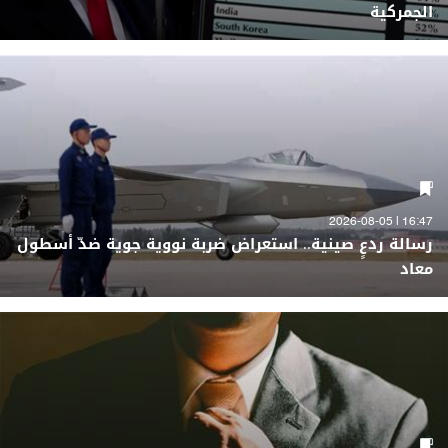
الجمركية
16:47 | 2026-08-05
رسالة ردعٍ صينية.. استعراض ضربة نووية جوية ضدّ أسطول
معاد