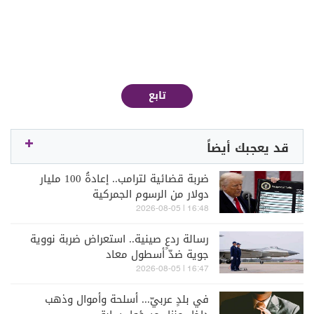
تابع
قد يعجبك أيضاً
ضربة قضائية لترامب.. إعادةُ 100 مليار
دولار من الرسوم الجمركية
16:48 | 2026-08-05
رسالة ردعٍ صينية.. استعراض ضربة نووية
جوية ضدّ أسطول معاد
16:47 | 2026-08-05
في بلدٍ عربيّ... أسلحة وأموال وذهب