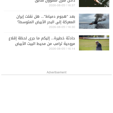
داخل منزل مسؤول سابق
16:37 | 2026-08-05
بعد "هجوم دمياط"... هل نقلت إيران
المعركة إلى البحر الأبيض المتوسط؟
16:30 | 2026-08-05
حادثة خطيرة... إليكم ما جرى لحظة إقلاع
مروحية ترامب من محيط البيت الأبيض
16:14 | 2026-08-05
Advertisement