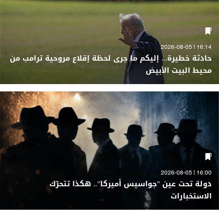
16:14 | 2026-08-05
حادثة خطيرة... إليكم ما جرى لحظة إقلاع مروحية ترامب من
محيط البيت الأبيض
16:00 | 2026-08-05
دولة تحت عين "جواسيس أميركا".. هكذا تتحرّك
الاستخبارات