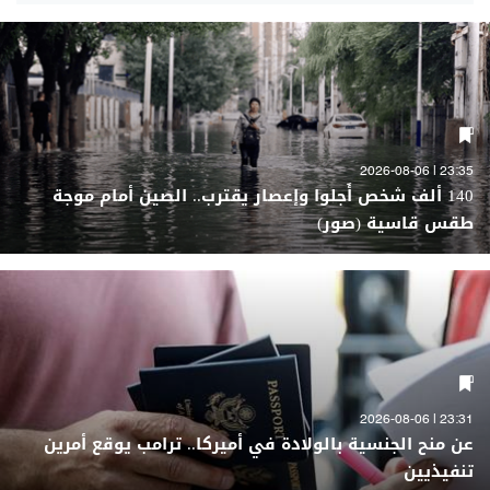
23:35 | 2026-08-06
140 ألف شخص أُجلوا وإعصار يقترب.. الصين أمام موجة
طقس قاسية (صور)
23:31 | 2026-08-06
عن منح الجنسية بالولادة في أميركا.. ترامب يوقع أمرين
تنفيذيين