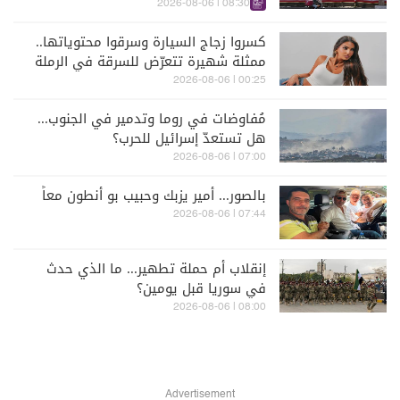
الكواليس
08:30 | 2026-08-06
كسروا زجاج السيارة وسرقوا محتوياتها..
ممثلة شهيرة تتعرّض للسرقة في الرملة
البيضاء (فيديو)
00:25 | 2026-08-06
مُفاوضات في روما وتدمير في الجنوب...
هل تستعدّ إسرائيل للحرب؟
07:00 | 2026-08-06
بالصور... أمير يزبك وحبيب بو أنطون معاً
07:44 | 2026-08-06
إنقلاب أم حملة تطهير... ما الذي حدث
في سوريا قبل يومين؟
08:00 | 2026-08-06
Advertisement