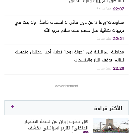
للمناطق التجريبية وآلية التحقق
| منذ ساعة
22:07
مفاوضات"روما 2"من دون نتائج: لا انسحاب كاملاً.. ولا بحث في
ترتيبات نهائية قبل حسم ملف سلاح حزب الله
| منذ ساعة
22:21
مماطلة اسرائيلية في "جولة روما" تطيل أمد الاحتلال وتمسك
لبناني بوقف النار والانسحاب
| منذ ساعة
22:26
Advertisement
الأكثر قراءة
هل تقترب إيران من لحظة الانفجار
الداخلي؟ تقرير اسرائيلي يكشف