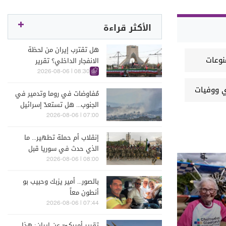
الأكثر قراءة
هل تقترب إيران من لحظة
نوعات
الانفجار الداخلي؟ تقرير
اسرائيلي يكشف الكواليس
08:30 | 2026-08-06
ي ووفيات
مُفاوضات في روما وتدمير في
الجنوب... هل تستعدّ إسرائيل
للحرب؟
07:00 | 2026-08-06
إنقلاب أم حملة تطهير... ما
الذي حدث في سوريا قبل
يومين؟
08:00 | 2026-08-06
بالصور... أمير يزبك وحبيب بو
أنطون معاً
07:44 | 2026-08-06
تقرير أميركيّ عن إيران: هذا