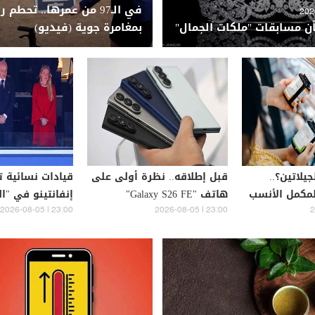
في الـ97 من عمرها.. تحطم 
 مسابقات "ملكات الجمال"
بمغامرة جوية (فيديو)
جيلاتين؟..
قبل إطلاقه.. نظرة أولى على
قيادات نسائية ت
المكمل الأنسب
هاتف "Galaxy S26 FE"
إنفانتينو في "ال
23:00 | 2026-08-05
23:00 | 2026-08-05