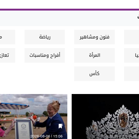
فنون ومشاهير
رياضة
م
ا
المرأة
أفراح ومناسبات
تعاز
كأس
العالم2022
15:06 | 2026-08-06