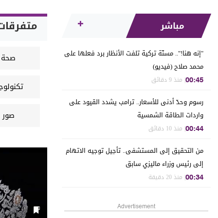
متفرقات
مباشر
"إنه هنا!".. مسنّة تركية تلفت الأنظار برد فعلها على
صحة
محمد صلاح (فيديو)
| منذ 9 دقائق
00:45
تكنولوجي
وعلوم
رسوم وحدّ أدنى للأسعار.. ترامب يشدد القيود على
صور
واردات الطاقة الشمسية
| منذ 10 دقائق
00:44
من التحقيق إلى المستشفى.. تأجيل توجيه الاتهام
إلى رئيس وزراء ماليزي سابق
| منذ 20 دقيقة
00:34
Advertisement