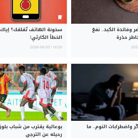
 وفائدة الكبد.. نفعٌ
سخونة الهاتف تُقلقك؟ إياك
طر حذرة
الخطأ الكارثي!
16:00 | 2026-08-05
ر واضطرابات النوم.. ما
بوعالية يقترب من شباب بلوز
رحيله عن الترجي