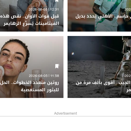
12:31 | 2026-08-05
 حاسم.. الأهلي يُحدد بديل
قبل فوات الأوان.. نقص هذه
الفيتامينات يُسرِّع الزهايمر
11:58 | 2026-08-05
جيب.. أقوى بألفِ مرة من
روتين متعدد الخطوات.. الحل 
مر
للبثور المستعصية
Advertisement