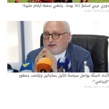
دوري عربي استمرّ 362 يوماً.. ينتهي بحفنة أرقام مثيرة!
10:00 | 2019-07-29
اتّحاد السلّة يواصل سياسة الكَيل بمكيالَين ويُغضب جمهور
"الرياضي"!
18:56 | 2017-11-02
المزيد